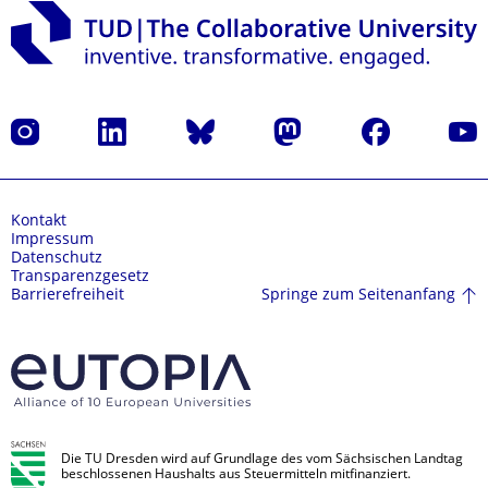
Instagram
LinkedIn
Bluesky
Mastodon
Facebook
Yout
Kontakt
Impressum
Datenschutz
Transparenzgesetz
Springe zum Seitenanfang
Barrierefreiheit
Die TU Dresden wird auf Grundlage des vom Sächsischen Landtag
beschlossenen Haushalts aus Steuermitteln mitfinanziert.