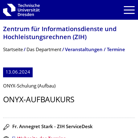
Zur Hauptnavigation springen
Zur Suche springen
Zum Inhalt springen
Zentrum für Informations­dienste und
Hochleistungs­rechnen (ZIH)
Breadcrumb-Menü
Startseite
Das Department
Veranstaltungen / Termine
13.06.2024
ONYX-Schulung (Aufbau)
ONYX-AUFBAUKURS
Redner
Fr. Annegret Stark - ZIH ServiceDesk