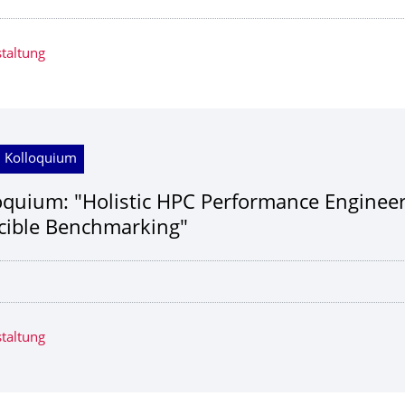
taltung
; Kolloquium
oquium: "Holistic HPC Performance Enginee
cible Benchmarking"
taltung