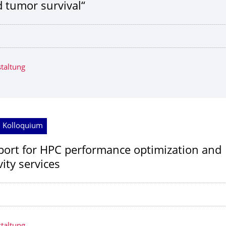
 tumor survival“
taltung
; Kolloquium
port for HPC performance optimization and
ity services