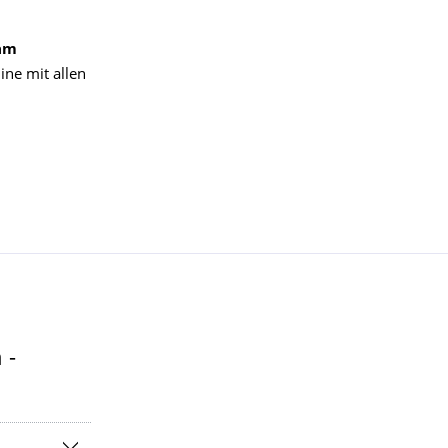
am
ine mit allen
 -