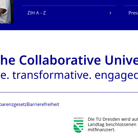
ZIH A - Z
Pres
parenzgesetz
Barrierefreiheit
Die TU Dresden wird au
Landtag beschlossenen 
mitfinanziert.