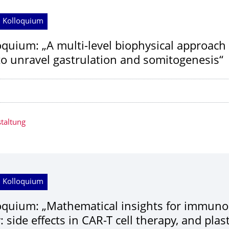
; Kolloquium
oquium: „A multi-level biophysical approach t
 to unravel gastrulation and somitogenesis“
taltung
; Kolloquium
oquium: „Mathematical insights for immuno
 side effects in CAR-T cell therapy, and plast