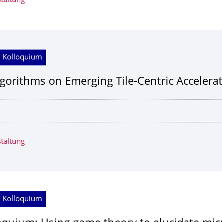
taltung
; Kolloquium
gorithms on Emerging Tile-Centric Accelera
taltung
; Kolloquium