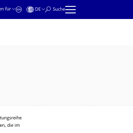
en für
DE
Suche
ltungsreihe
en, die im