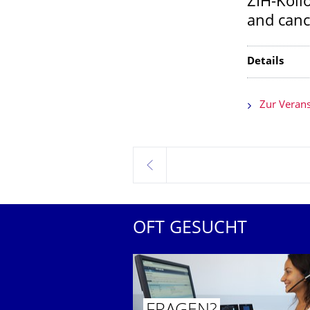
ZIH-Koll
and canc
Details
Zur Verans
zurück
OFT GESUCHT