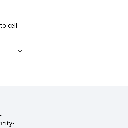
o cell
-
icity-