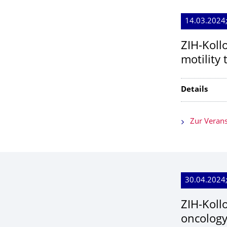
14.03.2024
ZIH-Koll
motility
Details
Zur Verans
30.04.2024
ZIH-Koll
oncology: