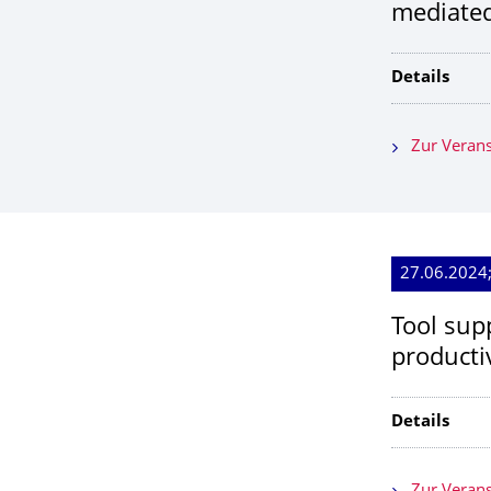
mediated
Details
Zur Verans
27.06.2024
Tool sup
productiv
Details