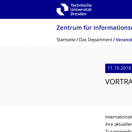
Zur Hauptnavigation springen
Zur Suche springen
Zum Inhalt springen
Zentrum für Informations­
Breadcrumb-Menü
Startseite
Das Department
Veranst
11.10.2018 
VORTRA
Internationa
ihre aktuell