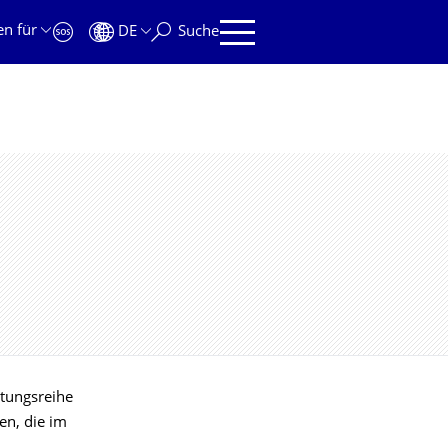
en für
DE
Suche
ltungsreihe
en, die im