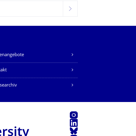
weiter
lenangebote
akt
searchiv
Instagram
LinkedIn
Bluesky