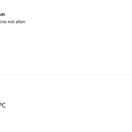
am
ine mit allen
PC