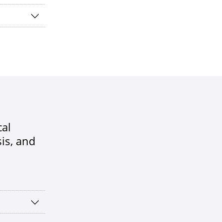
cal
is, and