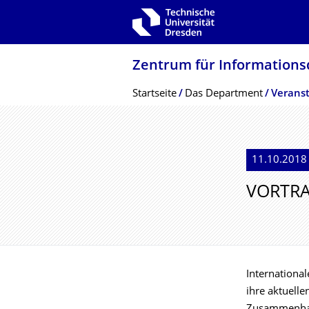
Zur Hauptnavigation springen
Zur Suche springen
Zum Inhalt springen
Zentrum für Informations­
Breadcrumb-Menü
Startseite
Das Department
Veranst
11.10.2018 
VORTRA
Internationa
ihre aktuell