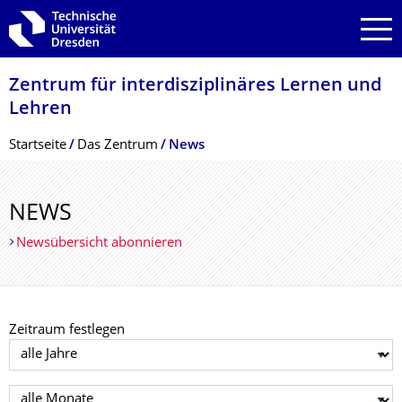
Zur Hauptnavigation springen
Zur Suche springen
Zum Inhalt springen
Zentrum für interdisziplinäres Lernen und
Lehren
Breadcrumb-Menü
Startseite
Das Zentrum
News
NEWS
Newsübersicht abonnieren
Zeitraum festlegen
Jahr auswählen
Monat auswählen