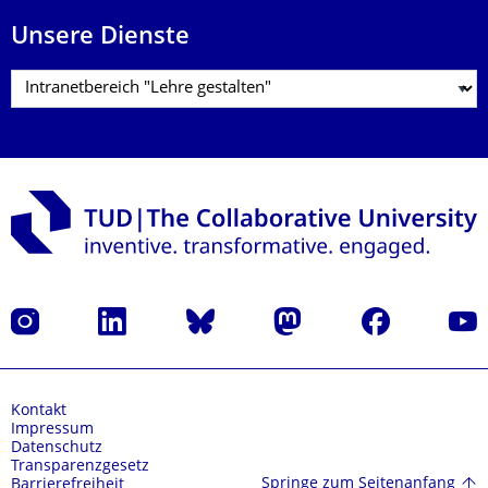
Unsere Dienste
Instagram
LinkedIn
Bluesky
Mastodon
Facebook
Yout
Kontakt
Impressum
Datenschutz
Transparenzgesetz
Springe zum Seitenanfang
Barrierefreiheit