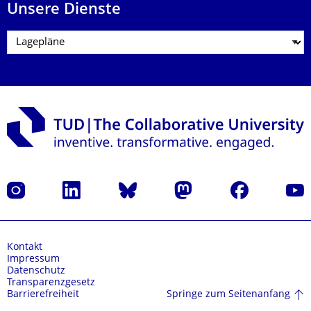
Unsere Dienste
Instagram
LinkedIn
Bluesky
Mastodon
Facebook
Yout
Kontakt
Impressum
Datenschutz
Transparenzgesetz
Springe zum Seitenanfang
Barrierefreiheit