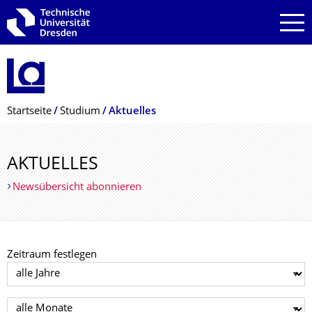
Zur Hauptnavigation springen
Zur Suche springen
Zum Inhalt springen
Breadcrumb-Menü
Startseite
Studium
Aktuelles
AKTUELLES
Newsübersicht abonnieren
Zeitraum festlegen
Jahr auswählen
Monat auswählen