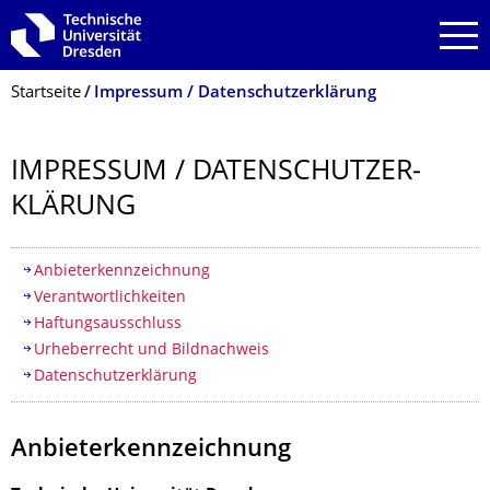
Zur Hauptnavigation springen
Zur Suche springen
Zum Inhalt springen
Breadcrumb-Menü
Startseite
Impressum / Datenschutzerklärung
IMPRESSUM / DATENSCHUTZER­
KLÄRUNG
Inhaltsverzeichnis
Anbieterkennzeichnung
Verantwortlichkeiten
Haftungsausschluss
Urheberrecht und Bildnachweis
Datenschutzerklärung
Anbieterkennzeichnung