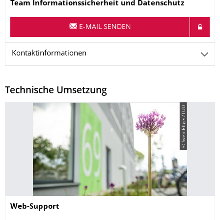
Name
Team Informationssicherheit und Datenschutz
E-MAIL SENDEN
Kontaktinformationen
Technische Umsetzung
© Sven Ellger/TUD
Name
Web-Support