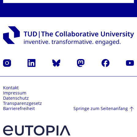
Instagram
LinkedIn
Bluesky
Mastodon
Facebook
Yout
Kontakt
Impressum
Datenschutz
Transparenzgesetz
Springe zum Seitenanfang
Barrierefreiheit