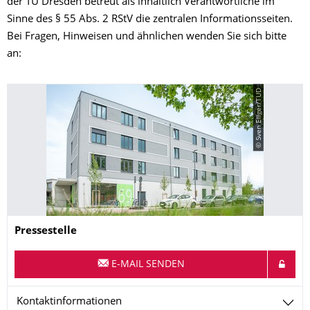
der TU Dresden betreut als inhaltlich Verantwortliche im
Sinne des § 55 Abs. 2 RStV die zentralen Informationsseiten.
Bei Fragen, Hinweisen und ähnlichen wenden Sie sich bitte
an:
© Sven Ellger/TUD
Name
Pressestelle
E-MAIL SENDEN
Kontaktinformationen