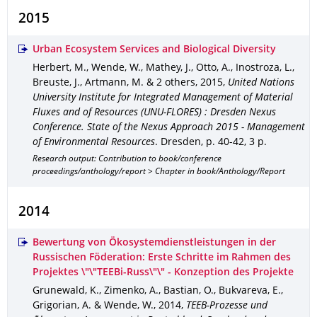
2015
Urban Ecosystem Services and Biological Diversity
Herbert, M., Wende, W., Mathey, J., Otto, A., Inostroza, L.,
Breuste, J., Artmann, M. & 2 others
,
2015
,
United Nations
University Institute for Integrated Management of Material
Fluxes and of Resources (UNU-FLORES) : Dresden Nexus
Conference. State of the Nexus Approach 2015 - Management
of Environmental Resources
.
Dresden
,
p. 40-42
,
3 p.
Research output: Contribution to book/conference
proceedings/anthology/report > Chapter in book/Anthology/Report
2014
Bewertung von Ökosystemdienstleistungen in der
Russischen Föderation: Erste Schritte im Rahmen des
Projektes \"\"TEEBi-Russ\"\" - Konzeption des Projekte
Grunewald, K., Zimenko, A., Bastian, O., Bukvareva, E.,
Grigorian, A. & Wende, W.
,
2014
,
TEEB-Prozesse und