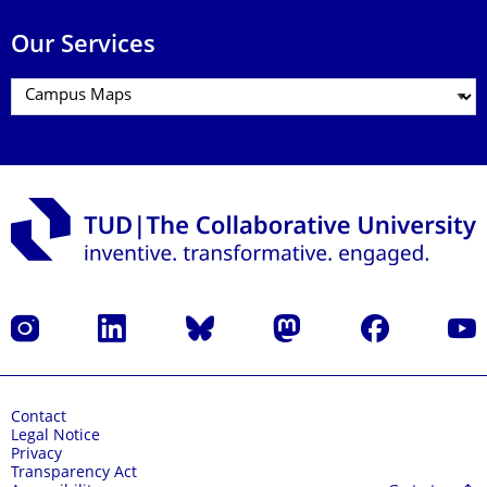
Our Services
Instagram
LinkedIn
Bluesky
Mastodon
Facebook
YouT
Contact
Legal Notice
Privacy
Transparency Act