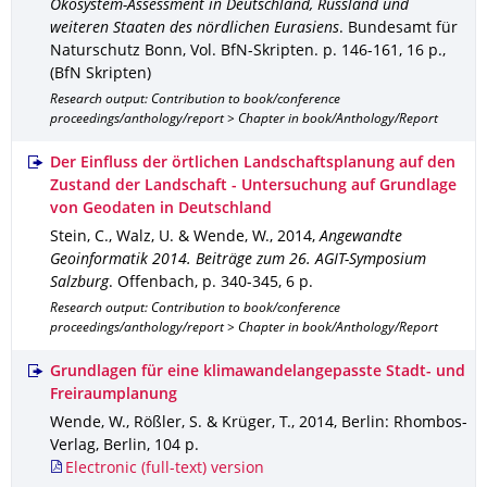
Ökosystem-Assessment in Deutschland, Russland und
weiteren Staaten des nördlichen Eurasiens
.
Bundesamt für
Naturschutz Bonn
,
Vol. BfN-Skripten
.
p. 146-161
,
16 p.
,
(BfN Skripten)
Research output: Contribution to book/conference
proceedings/anthology/report > Chapter in book/Anthology/Report
Der Einfluss der örtlichen Landschaftsplanung auf den
Zustand der Landschaft - Untersuchung auf Grundlage
von Geodaten in Deutschland
Stein, C., Walz, U. & Wende, W.
,
2014
,
Angewandte
Geoinformatik 2014. Beiträge zum 26. AGIT-Symposium
Salzburg
.
Offenbach
,
p. 340-345
,
6 p.
Research output: Contribution to book/conference
proceedings/anthology/report > Chapter in book/Anthology/Report
Grundlagen für eine klimawandelangepasste Stadt- und
Freiraumplanung
Wende, W., Rößler, S. & Krüger, T.
,
2014
,
Berlin
: Rhombos-
Verlag, Berlin
,
104 p.
Electronic (full-text) version