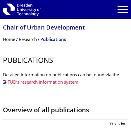
Skip to main navigation
Skip to search
Skip to content
Chair of Urban Development
Breadcrumb Menu
Home
Research
Publications
PUBLICATIONS
Detailed information on publications can be found via the
TUD’s research information system
Overview of all publications
99 Entries