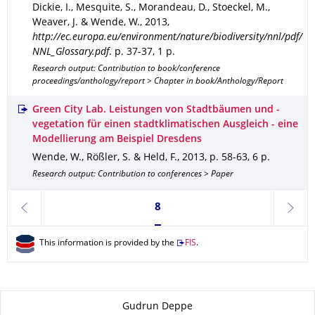
Dickie, I., Mesquite, S., Morandeau, D., Stoeckel, M.,
Weaver, J. & Wende, W.
,
2013
,
http://ec.europa.eu/environment/nature/biodiversity/nnl/pdf/
NNL_Glossary.pdf
.
p. 37-37
,
1 p.
Research output: Contribution to book/conference
proceedings/anthology/report > Chapter in book/Anthology/Report
Green City Lab. Leistungen von Stadtbäumen und -
vegetation für einen stadtklimatischen Ausgleich - eine
Modellierung am Beispiel Dresdens
Wende, W., Rößler, S. & Held, F.
,
2013
,
p. 58-63
,
6 p.
Research output: Contribution to conferences > Paper
Currently on page 8
8
previous
next
This information is provided by the
FIS
.
About this page
Gudrun Deppe