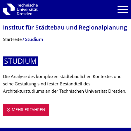
Zur Hauptnavigation springen
Zur Suche springen
Zum Inhalt springen
Institut für Städtebau und Regionalplanung
Breadcrumb-Menü
Startseite
Studium
STUDIUM
Die Analyse des komplexen städtebaulichen Kontextes und
seine Gestaltung sind fester Bestandteil des
Architekturstudiums an der Technischen Universität Dresden.
MEHR ERFAHREN
STUDIUM