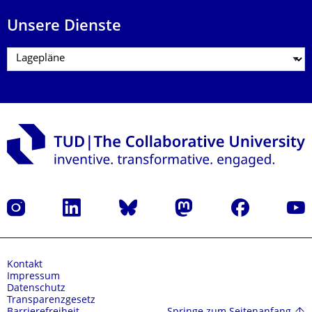
Unsere Dienste
Instagram
LinkedIn
Bluesky
Mastodon
Facebook
Yout
Kontakt
Impressum
Datenschutz
Transparenzgesetz