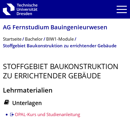
Zur Hauptnavigation springen
Zur Suche springen
Zum Inhalt springen
AG Fernstudium Bauingenieurwesen
Breadcrumb-Menü
Startseite
Bachelor
BIW1-Module
Stoffgebiet Baukonstruktion zu errichtender Gebäude
STOFFGEBIET BAUKONSTRUKTION
ZU ERRICHTENDER GEBÄUDE
Lehrmaterialien
Unterlagen
Stoffgebiet
OPAL-Kurs und Studienanleitung