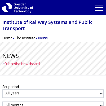
Skip to main navigation
Skip to search
Skip to content
Institute of Railway Systems and Public
Transport
Breadcrumb Menu
Home
The Institute
News
NEWS
Subscribe Newsboard
Set period
Select year
Select month