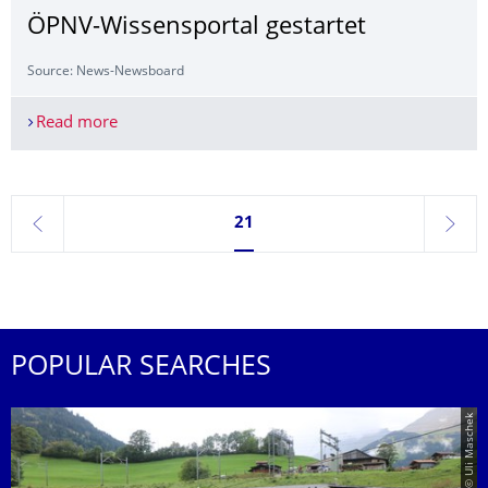
ÖPNV-Wissensportal gestartet
Source: News-Newsboard
Read more
ÖPNV-Wissensportal gestartet
Currently on page 21
21
previous
next
POPULAR SEARCHES
© Uli Maschek