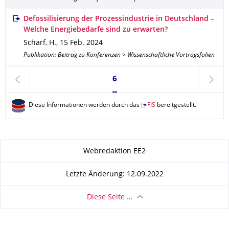
Defossilisierung der Prozessindustrie in Deutschland –
Welche Energiebedarfe sind zu erwarten?
Scharf, H.
,
15 Feb. 2024
Publikation: Beitrag zu Konferenzen > Wissenschaftliche Vortragsfolien
Seite 6, aktuell ausgewählt
6
zurück
weite
Diese Informationen werden durch das
FIS
bereitgestellt.
Zu dieser Seite
Webredaktion EE2
Letzte Änderung: 12.09.2022
Diese Seite …