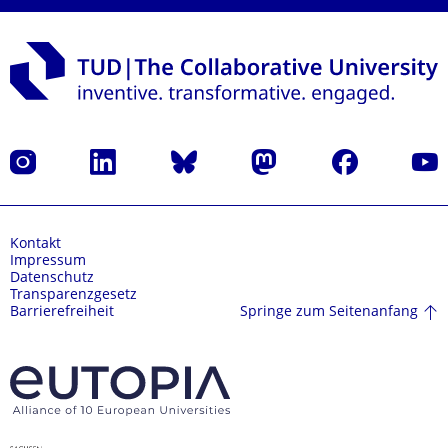
Instagram
LinkedIn
Bluesky
Mastodon
Facebook
Yout
Kontakt
Impressum
Datenschutz
Transparenzgesetz
Springe zum Seitenanfang
Barrierefreiheit