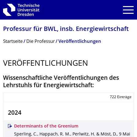
Zur Hauptnavigation springen
Zur Suche springen
Zum Inhalt springen
Professur für BWL, insb. Energiewirtschaft
Breadcrumb-Menü
Startseite
Die Professur
Veröffentlichungen
VERÖFFENTLI­CHUNGEN
Wissenschaftliche Veröffentlichungen des
Lehrstuhls für Energiewirtschaft:
722 Einträge
2024
Determinants of the Greenium
Sperling, C., Happach, R. M., Perlwitz, H. & Möst, D.
,
9 Mai