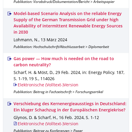
Publikation: Vorabdruck/Dokumentation/Bericht > Arbeitspapier
Model-based Scenario Analysis on the reliable Energy
Supply of the German Transmission Grid under high
Availability of intermittent Renewable Energy Sources
in 2030
Lohmann, N.
,
13 März 2024
Publikation: Hochschulschrift/Abschlussarbeit > Diplomarbeit
Gas power — How much is needed on the road to
carbon neutrality?
Scharf, H. & Möst, D.
,
29 Feb. 2024
,
in: Energy Policy
.
187
,
S. 1-19
,
19 S.
,
114026
Elektronische (Volltext-)Version
Publikation: Beitrag in Fachzeitschrift > Forschungsartikel
Verschiebung des Kernenergieausstiegs in Deutschland:
Ein kluger Schachzug in der Europäischen Energiekrise?
Glynos, D. & Scharf, H.
,
16 Feb. 2024
,
S. 1-12
Elektronische (Volltext-)Version
Publikation: Beitrag zu Konferenzen > Paper