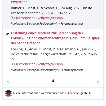
erwarten?
Bühler, L., Möst, D. & Scharf, H.
,
24 Aug. 2023
,
in: ifo
Dresden berichtet
.
2023
,
4
,
S. 16-22
,
7 S.
Elektronische (Volltext-)Version
Publikation: Beitrag in Fachzeitschrift > Forschungsartikel
Erstellung eines Modells zur Berechnung der
Entwicklung der Wärmenachfrage bis 2045 am Beispiel
der Stadt Dresden
Ebeling, A., Anke, C., Möst, D. & Felsmann, C.
,
Juli 2023
,
in: Zeitschrift für Energiewirtschaft: ZfE
.
47
,
2
,
S. 24-45
,
22 S.
Elektronische (Volltext-)Version
Publikation: Beitrag in Fachzeitschrift > Forschungsartikel
Seite 4, aktuell ausgewählt
4
zurück
weite
Diese Informationen werden durch das
FIS
bereitgestellt.