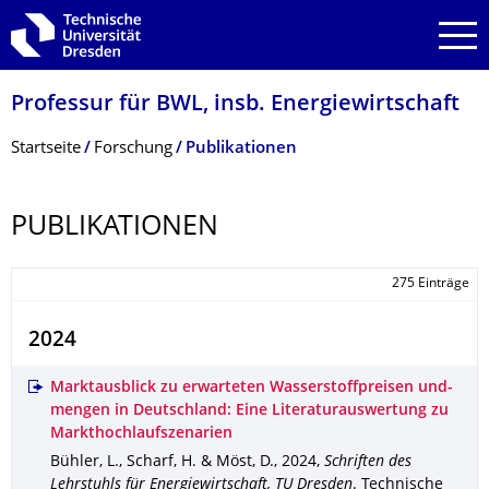
Zur Hauptnavigation springen
Zur Suche springen
Zum Inhalt springen
Professur für BWL, insb. Energiewirtschaft
Breadcrumb-Menü
Startseite
Forschung
Publikationen
PUBLIKATIONEN
275 Einträge
2024
Marktausblick zu erwarteten Wasserstoffpreisen und-
mengen in Deutschland: Eine Literaturauswertung zu
Markthochlaufszenarien
Bühler, L., Scharf, H. & Möst, D.
,
2024
,
Schriften des
Lehrstuhls für Energiewirtschaft, TU Dresden
.
Technische