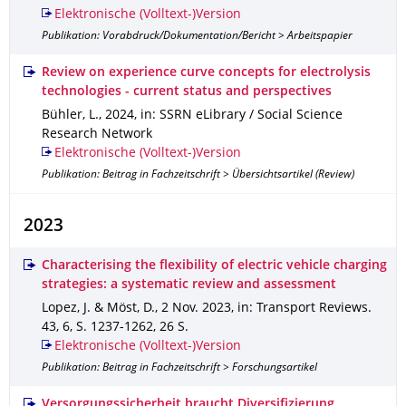
Elektronische (Volltext-)Version
Publikation: Vorabdruck/Dokumentation/Bericht > Arbeitspapier
Review on experience curve concepts for electrolysis
technologies - current status and perspectives
Bühler, L.
,
2024
,
in: SSRN eLibrary / Social Science
Research Network
Elektronische (Volltext-)Version
Publikation: Beitrag in Fachzeitschrift > Übersichtsartikel (Review)
2023
Characterising the flexibility of electric vehicle charging
strategies: a systematic review and assessment
Lopez, J. & Möst, D.
,
2 Nov. 2023
,
in: Transport Reviews
.
43
,
6
,
S. 1237-1262
,
26 S.
Elektronische (Volltext-)Version
Publikation: Beitrag in Fachzeitschrift > Forschungsartikel
Versorgungssicherheit braucht Diversifizierung