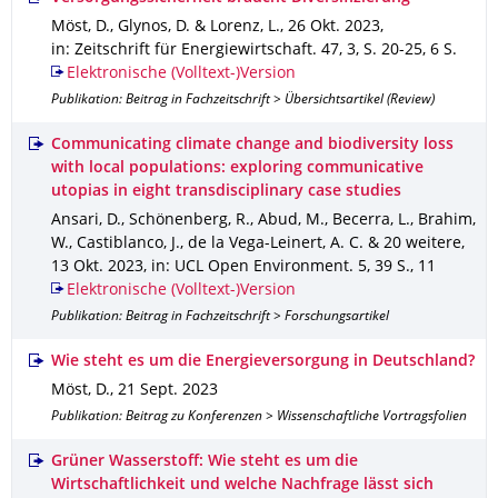
Möst, D., Glynos, D. & Lorenz, L.
,
26 Okt. 2023
,
in: Zeitschrift für Energiewirtschaft
.
47
,
3
,
S. 20-25
,
6 S.
Elektronische (Volltext-)Version
Publikation: Beitrag in Fachzeitschrift > Übersichtsartikel (Review)
Communicating climate change and biodiversity loss
with local populations: exploring communicative
utopias in eight transdisciplinary case studies
Ansari, D., Schönenberg, R., Abud, M., Becerra, L., Brahim,
W., Castiblanco, J., de la Vega-Leinert, A. C. & 20 weitere
,
13 Okt. 2023
,
in: UCL Open Environment
.
5
,
39 S.
,
11
Elektronische (Volltext-)Version
Publikation: Beitrag in Fachzeitschrift > Forschungsartikel
Wie steht es um die Energieversorgung in Deutschland?
Möst, D.
,
21 Sept. 2023
Publikation: Beitrag zu Konferenzen > Wissenschaftliche Vortragsfolien
Grüner Wasserstoff: Wie steht es um die
Wirtschaftlichkeit und welche Nachfrage lässt sich