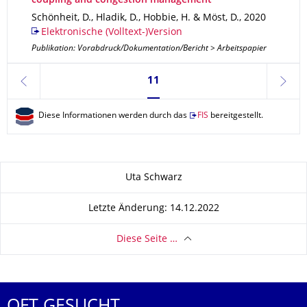
coupling and congestion management
Schönheit, D., Hladik, D., Hobbie, H. & Möst, D.
,
2020
Elektronische (Volltext-)Version
Publikation: Vorabdruck/Dokumentation/Bericht > Arbeitspapier
Seite 11, aktuell ausgewählt
11
zurück
weite
Diese Informationen werden durch das
FIS
bereitgestellt.
Zu dieser Seite
Uta Schwarz
Letzte Änderung: 14.12.2022
Diese Seite …