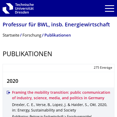
Zur Hauptnavigation springen
Zur Suche springen
Zum Inhalt springen
Professur für BWL, insb. Energiewirtschaft
Breadcrumb-Menü
Startseite
Forschung
Publikationen
PUBLIKATIONEN
275 Einträge
2020
Framing the mobility transition: public communication
of industry, science, media, and politics in Germany
Drexler, C. E., Verse, B., Lopez, J. & Haider, S.
,
Okt. 2020
,
in: Energy, Sustainability and Society
Publikation: Beitrag in Fachzeitschrift > Forschungsartikel