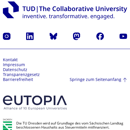
Instagram
LinkedIn
Bluesky
Mastodon
Facebook
Yout
Kontakt
Impressum
Datenschutz
Transparenzgesetz
Springe zum Seitenanfang
Barrierefreiheit
Die TU Dresden wird auf Grundlage des vom Sächsischen Landtag
beschlossenen Haushalts aus Steuermitteln mitfinanziert.