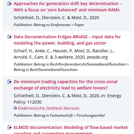
Approaches for generation shift key determination –
With a focus on ‘zero balanced’ and minimum RAMs
Schönheit, D., Dierstein, C. & Möst, D.
,
2020
Publikation: Beitrag zu Konferenzen > Paper
Data Documentation Erdgas-BRidGE – Input data for
modeling the power, building, and gas sector
Scharf, H., Anke, C., Hauser, P., Möst, D., Rändler, L.,
Arnold, F., Cam, E. & 3 weitere
,
2020
,
zenodo.org
Publikation: Beitrag in Buch/Konferenzbericht/Sammelband/Gutachten >
Beitrag in Buch/Sammelband/Gutachten
Do minimum trading capacities for the cross-zonal
exchange of electricity lead to welfare losses?
Schönheit, D., Dierstein, C. & Möst, D.
,
2020
,
in: Energy
Policy
.
112030
Elektronische (Volltext-)Version
Publikation: Beitrag in Fachzeitschrift > Forschungsartikel
ELMOD documentation: Modeling of flow-based market