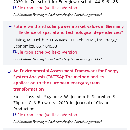
2020
,
in: Zeitschrift für Energiewirtschaft
.
44
,
S. 61–83
Elektronische (Volltext-)Version
Publikation: Beitrag in Fachzeitschrift > Forschungsartikel
Future wind and solar power market values in Germany
— Evidence of spatial and technological dependencies?
Eising, M., Hobbie, H. & Möst, D.
,
Feb. 2020
,
in: Energy
Economics
.
86
,
104638
Elektronische (Volltext-)Version
Publikation: Beitrag in Fachzeitschrift > Forschungsartikel
An Environmental Assessment Framework for Energy
System Analysis (EAFESA): The method and its
application to the European energy system
transformation
Xu, L., Fuss, M., Poganietz, W., Jochem, P., Schreiber, S.,
Zöphel, C. & Brown, N.
,
2020
,
in: Journal of Cleaner
Production
Elektronische (Volltext-)Version
Publikation: Beitrag in Fachzeitschrift > Forschungsartikel