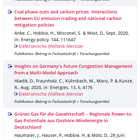
Coal phase-outs and carbon prices: Interactions
between EU emission trading and national carbon
mitigation policies
Anke, C., Hobbie, H., Misconel, S. & Möst, D.
,
Sept. 2020
,
in: Energy policy
.
144
,
111647
Elektronische (Volltext-)Version
Publikation: Beitrag in Fachzeitschrift > Forschungsartikel
Insights on Germany’s Future Congestion Management
from a Multi-Model Approach
Hladik, D., Fraunholz, C., Kühnbach, M., Manz, P. & Kunze,
R.
,
Aug. 2020
,
in: Energies
.
13
,
6
,
4176
Elektronische (Volltext-)Version
Publikation: Beitrag in Fachzeitschrift > Forschungsartikel
Grünes Gas für die Gaswirtschaft – Regionale Power-to-
Gas-Potentiale aus Onshore-Windenergie in
Deutschland
Haumaier, J., Hauser, P., Hobbie, H. & Möst, D.
,
28 Juni