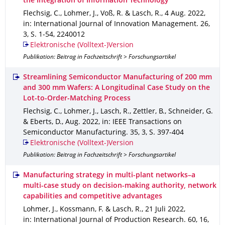
the Integration of Information Technology
Flechsig, C., Lohmer, J., Voß, R. & Lasch, R.
,
4 Aug. 2022
,
in: International Journal of Innovation Management
.
26
,
3
,
S. 1-54
,
2240012
Elektronische (Volltext-)Version
Publikation: Beitrag in Fachzeitschrift > Forschungsartikel
Streamlining Semiconductor Manufacturing of 200 mm
and 300 mm Wafers: A Longitudinal Case Study on the
Lot-to-Order-Matching Process
Flechsig, C., Lohmer, J., Lasch, R., Zettler, B., Schneider, G.
& Eberts, D.
,
Aug. 2022
,
in: IEEE Transactions on
Semiconductor Manufacturing
.
35
,
3
,
S. 397-404
Elektronische (Volltext-)Version
Publikation: Beitrag in Fachzeitschrift > Forschungsartikel
Manufacturing strategy in multi-plant networks–a
multi-case study on decision-making authority, network
capabilities and competitive advantages
Lohmer, J., Kossmann, F. & Lasch, R.
,
21 Juli 2022
,
in: International Journal of Production Research
.
60
,
16
,