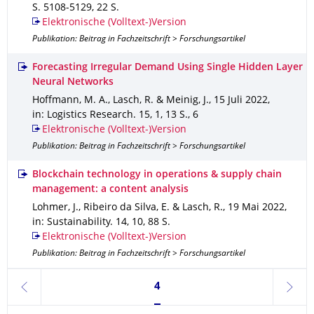
S. 5108-5129
,
22 S.
Elektronische (Volltext-)Version
Publikation: Beitrag in Fachzeitschrift > Forschungsartikel
Forecasting Irregular Demand Using Single Hidden Layer
Neural Networks
Hoffmann, M. A., Lasch, R. & Meinig, J.
,
15 Juli 2022
,
in: Logistics Research
.
15
,
1
,
13 S.
,
6
Elektronische (Volltext-)Version
Publikation: Beitrag in Fachzeitschrift > Forschungsartikel
Blockchain technology in operations & supply chain
management: a content analysis
Lohmer, J., Ribeiro da Silva, E. & Lasch, R.
,
19 Mai 2022
,
in: Sustainability
.
14
,
10
,
88 S.
Elektronische (Volltext-)Version
Publikation: Beitrag in Fachzeitschrift > Forschungsartikel
Seite 4, aktuell ausgewählt
4
zurück
weite