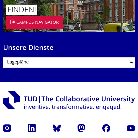
FINDEN!
CAMPUS NAVIGATOR
Unsere Dienste
Instagram
LinkedIn
Bluesky
Mastodon
Facebook
Yout