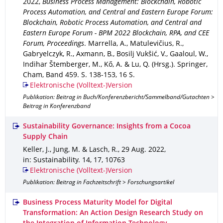
2022
,
Business Process Management: Blockchain, Robotic
Process Automation, and Central and Eastern Europe Forum:
Blockchain, Robotic Process Automation, and Central and
Eastern Europe Forum - BPM 2022 Blockchain, RPA, and CEE
Forum, Proceedings
.
Marrella, A., Matulevičius, R.,
Gabryelczyk, R., Axmann, B., Bosilj Vukšić, V., Gaaloul, W.,
Indihar Štemberger, M., Kő, A. & Lu, Q. (Hrsg.).
Springer,
Cham
,
Band 459
.
S. 138-153
,
16 S.
Elektronische (Volltext-)Version
Publikation: Beitrag in Buch/Konferenzbericht/Sammelband/Gutachten >
Beitrag in Konferenzband
Sustainability Governance: Insights from a Cocoa
Supply Chain
Keller, J., Jung, M. & Lasch, R.
,
29 Aug. 2022
,
in: Sustainability
.
14
,
17
,
10763
Elektronische (Volltext-)Version
Publikation: Beitrag in Fachzeitschrift > Forschungsartikel
Business Process Maturity Model for Digital
Transformation: An Action Design Research Study on