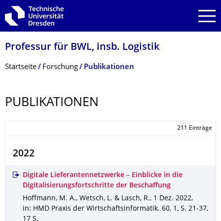
Zur Hauptnavigation springen
Zur Suche springen
Zum Inhalt springen
Professur für BWL, insb. Logistik
Breadcrumb-Menü
Startseite
Forschung
Publikationen
PUBLIKATIONEN
211 Einträge
2022
Digitale Lieferantennetzwerke – Einblicke in die
Digitalisierungsfortschritte der Beschaffung
Hoffmann, M. A., Wetsch, L. & Lasch, R.
,
1 Dez. 2022
,
in: HMD Praxis der Wirtschaftsinformatik
.
60
,
1
,
S. 21-37
,
17 S.