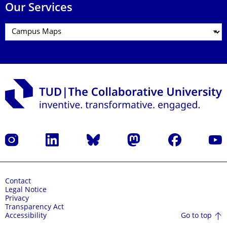
Our Services
Instagram
LinkedIn
Bluesky
Mastodon
Facebook
YouT
Contact
Legal Notice
Privacy
Transparency Act
Go to top
Accessibility