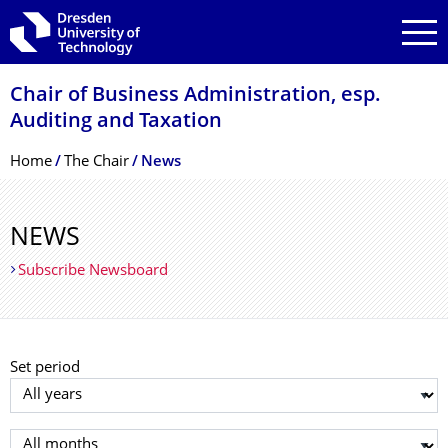
Skip to main navigation
Skip to search
Skip to content
Chair of Business Administration, esp.
Auditing and Taxation
Breadcrumb Menu
Home
The Chair
News
NEWS
Subscribe Newsboard
Set period
Select year
Select month