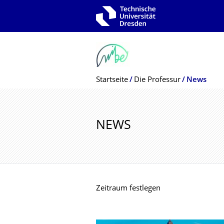
Zur Hauptnavigation springen
Zur Suche springen
Zum Inhalt springen
Breadcrumb-Menü
Startseite
Die Professur
News
NEWS
Zeitraum festlegen