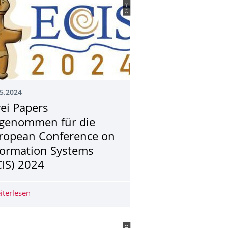
© ECIS
5.2024
ei Papers
genommen für die
ropean Conference on
formation Systems
CIS) 2024
Paper Award
iterlesen
Zwei Papers angenommen für die European Conference o