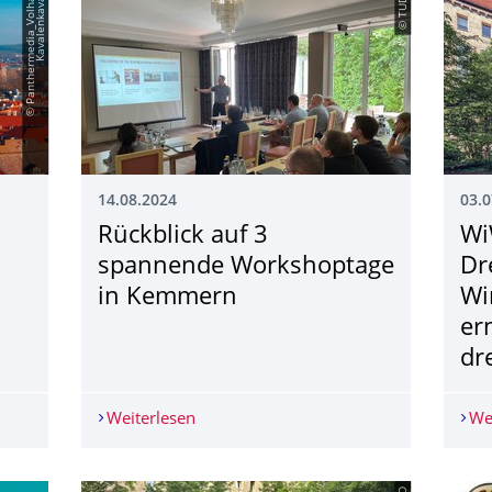
©
P
a
n
t
h
e
r
m
e
d
i
a
_
V
o
l
h
a
K
a
v
a
l
e
n
k
a
v
a
© TUD
14.08.2024
03.0
Rückblick auf 3
Wi
spannende Workshoptage
Dr
in Kemmern
Wi
er
dr
search Fellowships 2025
Weiterlesen
Rückblick auf 3 spannende Workshopt
We