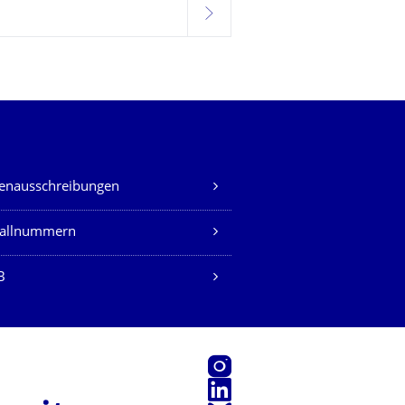
weiter
lenausschreibungen
fallnummern
B
Instagram
LinkedIn