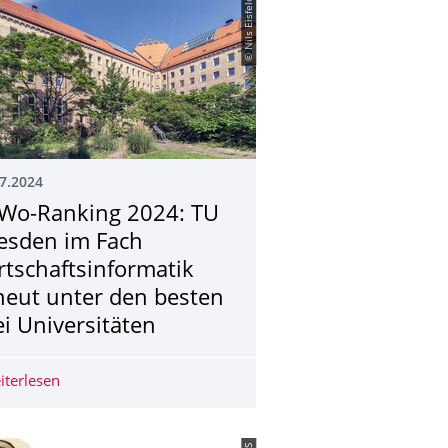
© Nils Eisfeld
7.2024
Wo-Ranking 2024: TU
esden im Fach
rtschaftsinfor­matik
neut unter den besten
ei Universitäten
age in Kemmern
iterlesen
WiWo-Ranking 2024: TU Dresden im Fach Wirtschaftsinfo