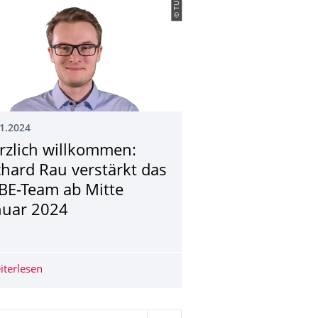
© TUD
1.2024
rzlich willkommen:
chard Rau verstärkt das
BE-Team ab Mitte
nuar 2024
 5. Juni
tät Innsbruck und TU Darmstadt
iterlesen
Herzlich willkommen: Richard Rau verstärkt das WiBE-T