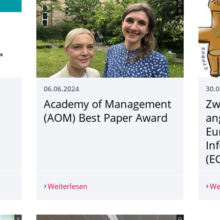
© TUD
06.06.2024
30.0
Academy of Management
Zw
(AOM) Best Paper Award
an
Eu
In
(E
4 Prof. Martin Wiener
Weiterlesen
Academy of Management (AOM) Best 
We