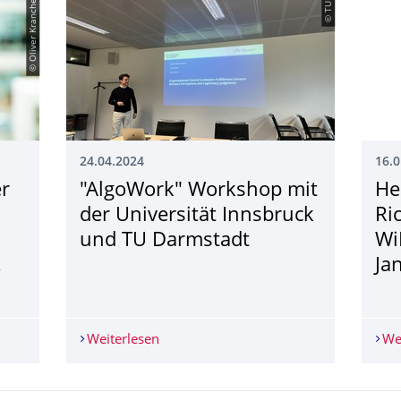
© Oliver Krancher
© TUD
24.04.2024
16.0
er
"AlgoWork" Workshop mit
He
der Universität Innsbruck
Ri
und TU Darmstadt
Wi
.
Ja
her (ITU Kopenhagen): Forschungsvortrag zu "Digital Sourcing" am
Weiterlesen
"AlgoWork" Workshop mit der Universi
We