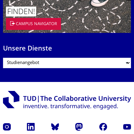
FINDEN!
CAMPUS NAVIGATOR
Unsere Dienste
Instagram
LinkedIn
Bluesky
Mastodon
Facebook
Yout