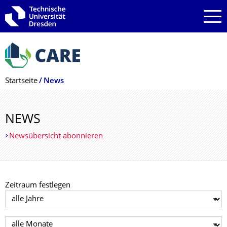
Zur Hauptnavigation springen
Zur Suche springen
Zum Inhalt springen
Breadcrumb-Menü
Startseite
News
NEWS
Newsübersicht abonnieren
Zeitraum festlegen
Jahr auswählen
Monat auswählen