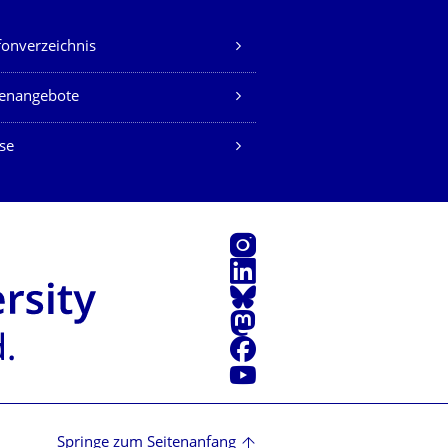
fonverzeichnis
lenangebote
se
Instagram
LinkedIn
Bluesky
Mastodon
Facebook
Youtube
Springe zum Seitenanfang