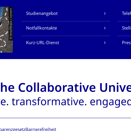
Unsere Dienste
© Smarterpix / tomert
Studienangebot
Tele
Notfallkontakte
Stel
Kurz-URL-Dienst
Pres
parenzgesetz
Barrierefreiheit