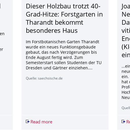
l
Dieser Holzbau trotzt 40-
Jo
Grad-Hitze: Forstgarten in
Ne
Tharandt bekommt
Da
besonderes Haus
vi
ten
En
Im Forstbotanischen Garten Tharandt
(K
wurde ein neues Funktionsgebäude
er
gebaut, das nach Verzögerungen bis
ei
Ende August fertig wird. Zum
Semesterstart sollen Studenten der TU
...e
Dresden und Gärtner einziehen....
neu
ein.
Quelle: saechsische.de
hat 
Prof
Hoch
Neur
Quell
l im Lager: Wie KI die Intralogistik verändert
Read more
Dieser Holzbau trotzt 40-Grad-Hitze:
R