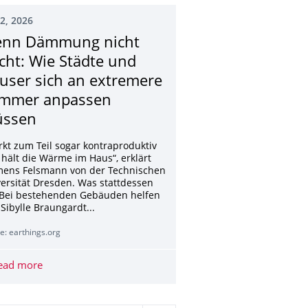
02, 2026
nn Dämmung nicht
icht: Wie Städte und
user sich an extremere
mmer anpassen
ssen
irkt zum Teil sogar kontraproduktiv
hält die Wärme im Haus“, erklärt
mens Felsmann von der Technischen
ersität Dresden. Was stattdessen
ftBei bestehenden Gebäuden helfen
 Sibylle Braungardt...
e: earthings.org
von Wahlkreis Dresden-Bautzen könnte Wahlausgang verändern
ead more
Wenn Dämmung nicht reicht: Wie Städte und Häuser s