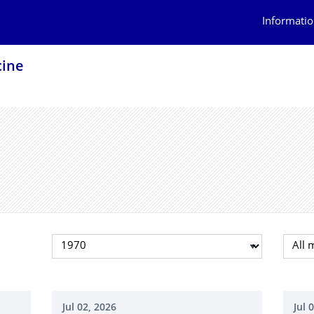
Informatio
cine
Select year
Selec
Jul 02, 2026
Jul 