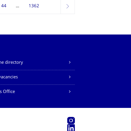
44
1362
next
e directory
vacancies
s Office
Instagram
LinkedIn