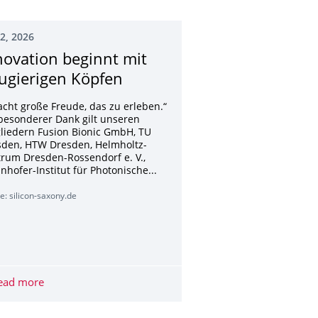
02, 2026
novation beginnt mit
ugierigen Köpfen
acht große Freude, das zu erleben.“
besonderer Dank gilt unseren
liedern Fusion Bionic GmbH, TU
sden, HTW Dresden, Helmholtz-
rum Dresden-Rossendorf e. V.,
nhofer-Institut für Photonische...
e: silicon-saxony.de
mmel
ead more
Innovation beginnt mit neugierigen Köpfen