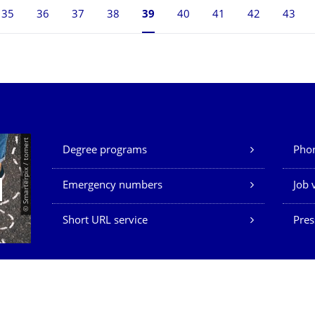
35
36
37
38
Currently on page 39
39
40
41
42
43
Our Services
© Smarterpix / tomert
Degree programs
Phon
Emergency numbers
Job 
Short URL service
Pres