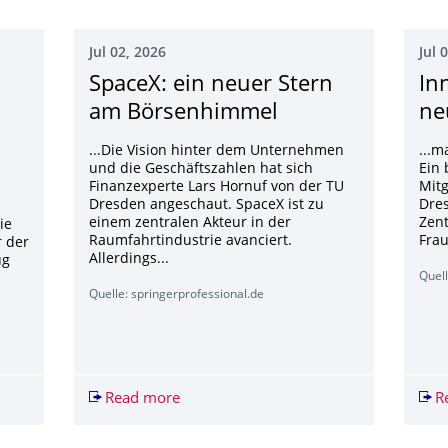
Jul 02, 2026
Jul 
n
SpaceX: ein neuer Stern
In
am Börsenhimmel
ne
s
...Die Vision hinter dem Unternehmen
...m
und die Geschäftszahlen hat sich
Ein 
Finanzexperte Lars Hornuf von der TU
Mitg
Dresden angeschaut. SpaceX ist zu
Dre
einem zentralen Akteur in der
Zent
ie
Raumfahrtindustrie avanciert.
Frau
 der
Allerdings...
ug
Quell
Quelle: springerprofessional.de
n Abwärme wiederverwenden - was heißt das?
Read more
SpaceX: ein neuer Stern am Börsenhi
R