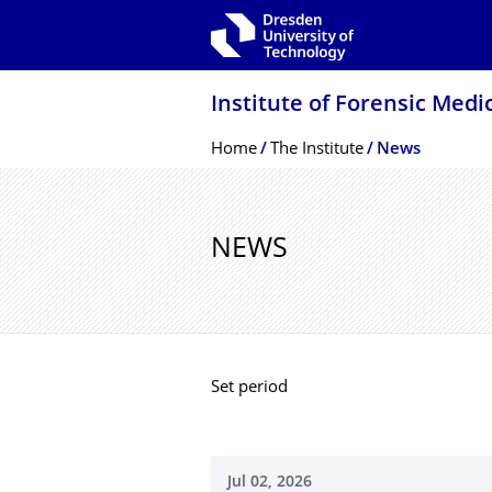
Skip to main navigation
Skip to search
Skip to content
Institute of Forensic Medi
Breadcrumb Menu
Home
The Institute
News
NEWS
Set period
Jul 02, 2026