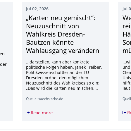
Jul 02, 2026
Jul 
„Karten neu gemischt“:
We
Neuzuschnitt von
re
n
Wahlkreis Dresden-
Hä
Bautzen könnte
So
Wahlausgang verändern
mü
den
...darstellen, kann aber konkrete
...w
der
politische Folgen haben. Janek Treiber,
und 
Politikwissenschaftler an der TU
Cle
Dresden, ordnet den möglichen
Univ
Neuzuschnitt des Wahlkreises so ein:
hil
„Das wird die Karten neu mischen....
laut
Quelle: saechsische.de
Quell
firma FMC holt Ex-Infineon-Chef in den Beirat
Read more
„Karten neu gemischt“: Neuzuschnitt 
R