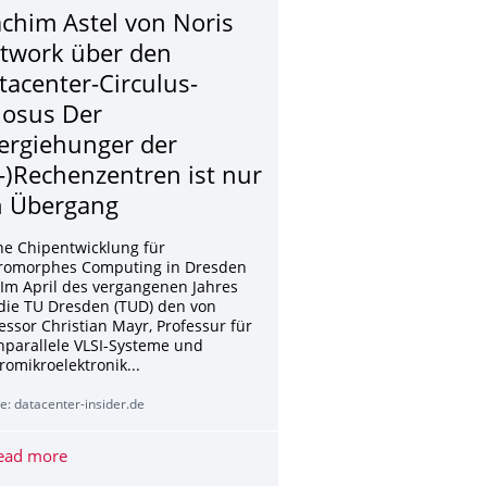
achim Astel von Noris
twork über den
tacenter-Circulus-
tiosus Der
ergiehunger der
I-)Rechenzentren ist nur
n Übergang
ine Chipentwicklung für
romorphes Computing in Dresden
 Im April des vergangenen Jahres
die TU Dresden (TUD) den von
essor Christian Mayr, Professur für
parallele VLSI-Systeme und
omikroelektronik...
e: datacenter-insider.de
 Forstgarten in Tharandt bekommt besonderes Haus
ead more
Joachim Astel von Noris Network über den Datacenter-Ci