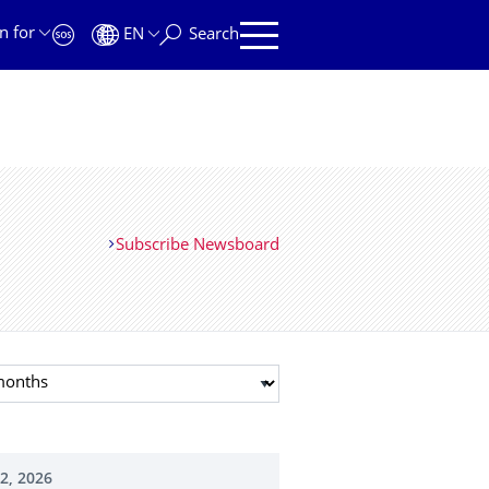
n for
EN
Search
Subscribe Newsboard
t month
02, 2026