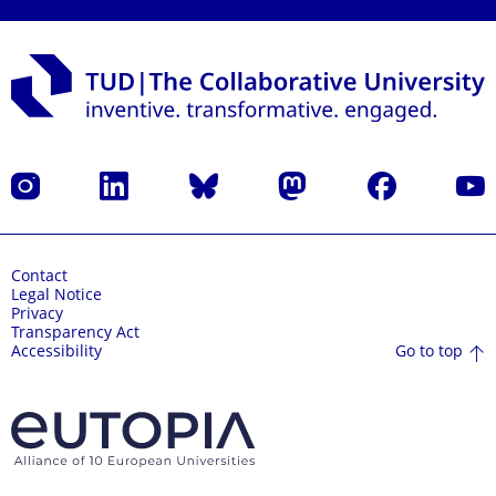
Instagram
LinkedIn
Bluesky
Mastodon
Facebook
YouT
Contact
Legal Notice
Privacy
Transparency Act
Go to top
Accessibility