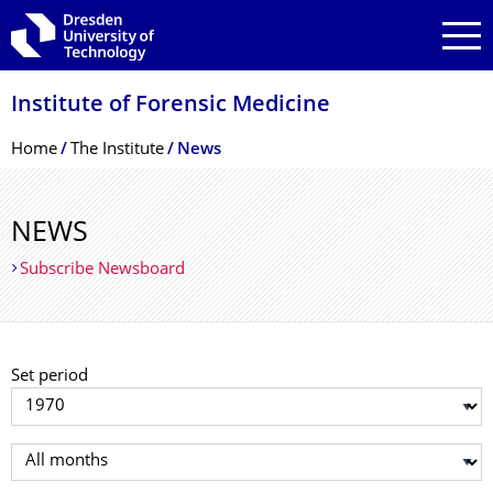
Skip to main navigation
Skip to search
Skip to content
Institute of Forensic Medicine
Breadcrumb Menu
Home
The Institute
News
NEWS
Subscribe Newsboard
Set period
Select year
Select month