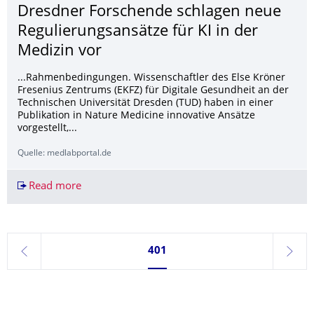
Dresdner Forschende schlagen neue
Regulierung­sansätze für KI in der
Medizin vor
...Rahmenbedingungen. Wissenschaftler des Else Kröner
Fresenius Zentrums (EKFZ) für Digitale Gesundheit an der
Technischen Universität Dresden (TUD) haben in einer
Publikation in Nature Medicine innovative Ansätze
vorgestellt,...
Quelle: medlabportal.de
Read more
Dresdner Forschende schlagen neue Regulierungs
Currently on page 401
401
previous
next