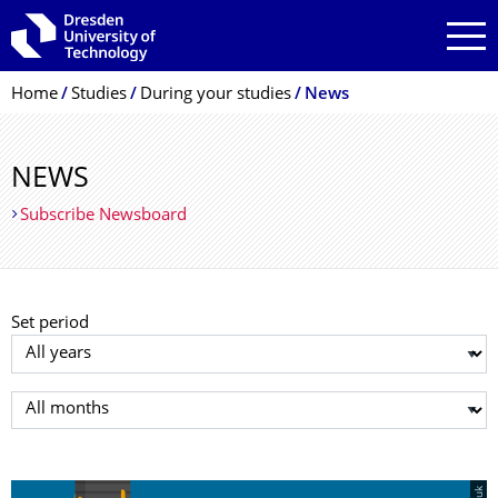
Skip to main navigation
Skip to search
Skip to content
Breadcrumb Menu
Home
Studies
During your studies
News
NEWS
Subscribe Newsboard
Set period
Select year
Select month