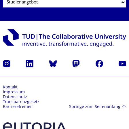
Instagram
LinkedIn
Bluesky
Mastodon
Facebook
Yout
Kontakt
Impressum
Datenschutz
Transparenzgesetz
Springe zum Seitenanfang
Barrierefreiheit