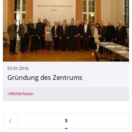
© Magdalena Tarkiewicz
07.01.2016
Gründung des Zentrums
Weiterlesen
Gründung des Zentrums
Seite 3, aktuell ausgewählt
3
zurück