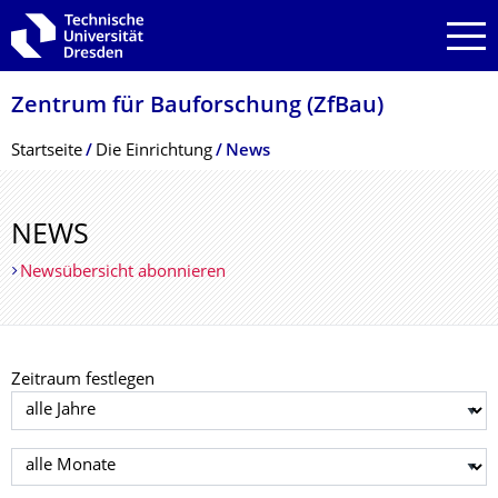
Zur Hauptnavigation springen
Zur Suche springen
Zum Inhalt springen
Zentrum für Bauforschung (ZfBau)
Breadcrumb-Menü
Startseite
Die Einrichtung
News
NEWS
Newsübersicht abonnieren
Zeitraum festlegen
Jahr auswählen
Monat auswählen