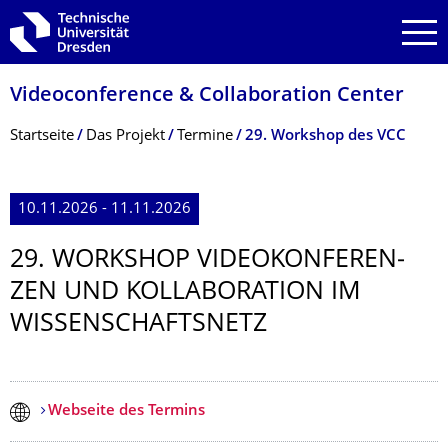
Zur Hauptnavigation springen
Zur Suche springen
Zum Inhalt springen
Videoconference & Collaboration Center
Breadcrumb-Menü
Startseite
Das Projekt
Termine
29. Workshop des VCC
10.11.2026 - 11.11.2026
29. WORKSHOP VIDEOKONFEREN­
ZEN UND KOLLABORATION IM
WISSENSCHAFTS­NETZ
Webseite des Termins