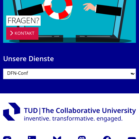
FRAGEN?
KONTAKT
Unsere Dienste
Instagram
LinkedIn
Bluesky
Mastodon
Facebook
Yout