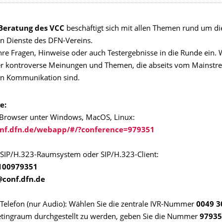
Beratung des VCC
beschäftigt sich mit allen Themen rund um di
en Dienste des DFN-Vereins.
hre Fragen, Hinweise oder auch Testergebnisse in die Runde ein. 
r kontroverse Meinungen und Themen, die abseits vom Mainstr
en Kommunikation sind.
e:
 Browser unter Windows, MacOS, Linux:
onf.dfn.de/webapp/#/?conference=979351
 SIP/H.323-Raumsystem oder SIP/H.323-Client:
100979351
conf.dfn.de
 Telefon (nur Audio): Wählen Sie die zentrale IVR-Nummer
0049 3
ingraum durchgestellt zu werden, geben Sie die Nummer
97935