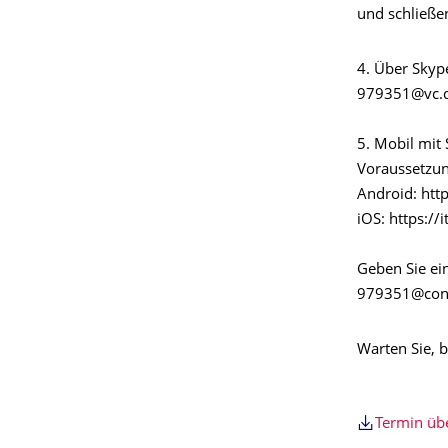
und schließe
4. Über Skype
979351@vc.d
5. Mobil mit
Voraussetzung
Android: htt
iOS: https:/
Geben Sie ein
979351@conf
Warten Sie, b
Termin ü