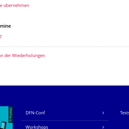
ie übernehmen
rmine
7
n der Wiederholungen
Unsere Dienste
© Pixabay
DFN-Conf
Test
Workshops