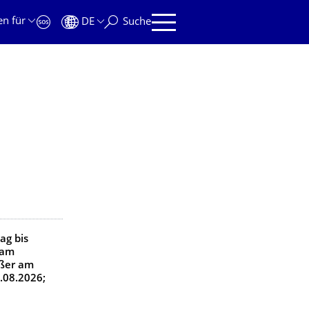
en für
DE
Suche
ich
tag
bis
 am
ßer am
.08.2026;