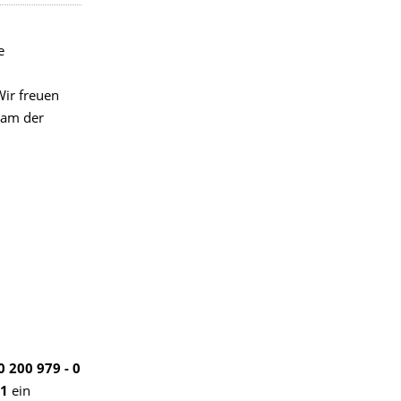
e
Wir freuen
eam der
0 200 979 - 0
1
ein