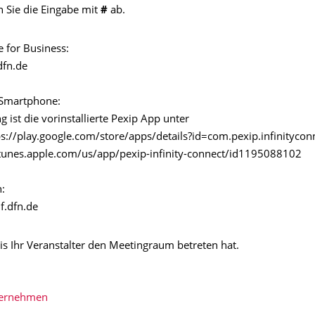
n Sie die Eingabe mit
#
ab.
 for Business:
fn.de
 Smartphone:
 ist die vorinstallierte Pexip App unter
ps://play.google.com/store/apps/details?id=com.pexip.infinitycon
/itunes.apple.com/us/app/pexip-infinity-connect/id1195088102
:
.dfn.de
is Ihr Veranstalter den Meetingraum betreten hat.
bernehmen