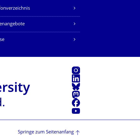
fonverzeichnis
lenangebote
se
Instagram
LinkedIn
Bluesky
Mastodon
Facebook
Youtube
Springe zum Seitenanfang