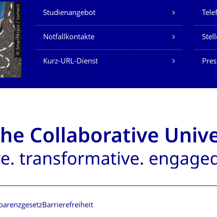
Unsere Dienste
© Smarterpix / tomert
Studienangebot
Tele
Notfallkontakte
Stel
Kurz-URL-Dienst
Pres
parenzgesetz
Barrierefreiheit