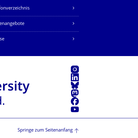
fonverzeichnis
lenangebote
se
Instagram
LinkedIn
Bluesky
Mastodon
Facebook
Youtube
Springe zum Seitenanfang