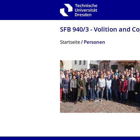
Zur Hauptnavigation springen
Zur Suche springen
Zum Inhalt springen
SFB 940/3 - Volition and C
Breadcrumb-Menü
Startseite
Personen