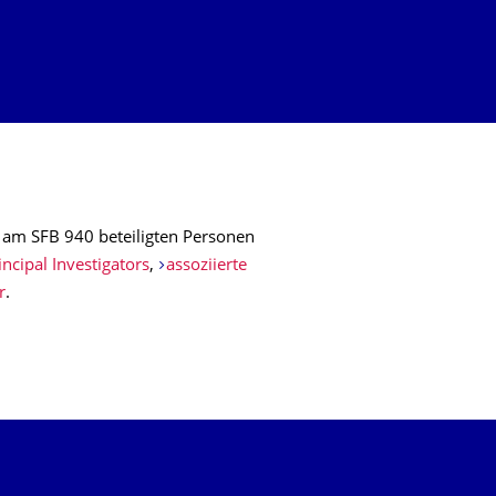
e am SFB 940 beteiligten Personen
incipal Investigators
,
assoziierte
r
.