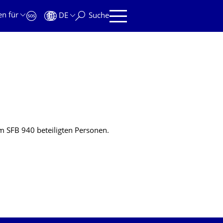
en für
DE
Suche
am SFB 940 beteiligten Personen.