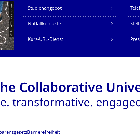
Unsere Dienste
© Smarterpix / tomert
Studienangebot
Tele
Notfallkontakte
Stel
Kurz-URL-Dienst
Pres
parenzgesetz
Barrierefreiheit