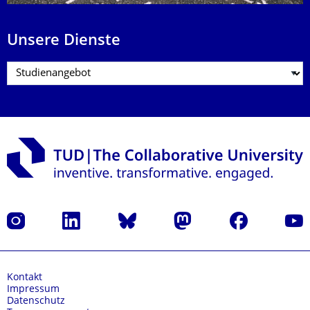
Unsere Dienste
Instagram
LinkedIn
Bluesky
Mastodon
Facebook
Yout
Kontakt
Impressum
Datenschutz