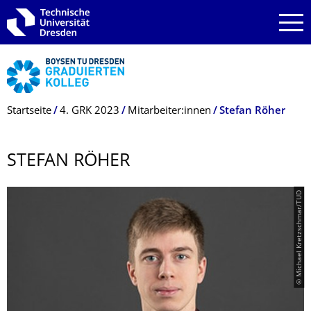
Zur Hauptnavigation springen
Zur Suche springen
Zum Inhalt springen
Breadcrumb-Menü
Startseite
4. GRK 2023
Mitarbeiter:innen
Stefan Röher
STEFAN RÖHER
© Michael Kretzschmar/TUD