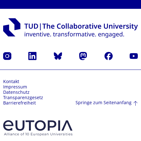
Instagram
LinkedIn
Bluesky
Mastodon
Facebook
Yout
Kontakt
Impressum
Datenschutz
Transparenzgesetz
Springe zum Seitenanfang
Barrierefreiheit