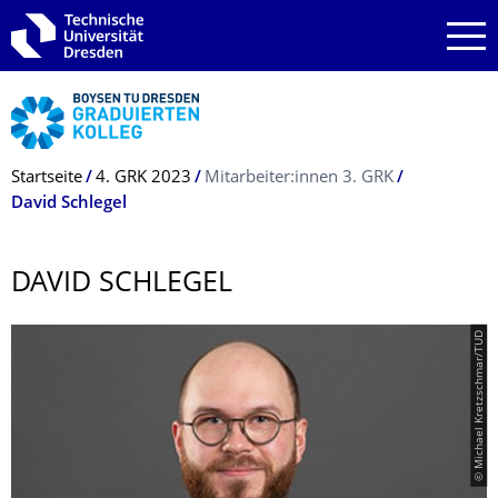
Zur Hauptnavigation springen
Zur Suche springen
Zum Inhalt springen
Breadcrumb-Menü
Startseite
4. GRK 2023
Mitarbeiter:innen 3. GRK
David Schlegel
DAVID SCHLEGEL
© Michael Kretzschmar/TUD