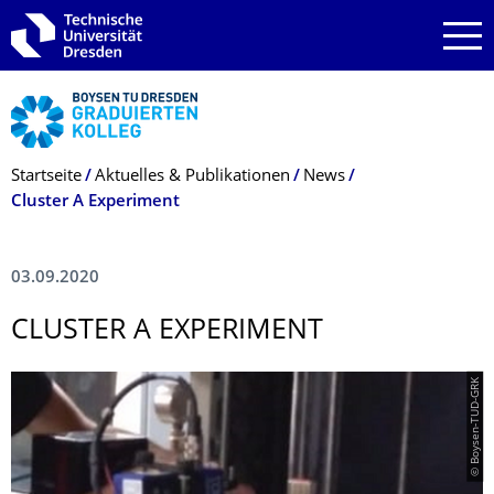
Zur Hauptnavigation springen
Zur Suche springen
Zum Inhalt springen
Breadcrumb-Menü
Startseite
Aktuelles & Publikationen
News
Cluster A Experiment
03.09.2020
CLUSTER A EXPERIMENT
© Boysen-TUD-GRK