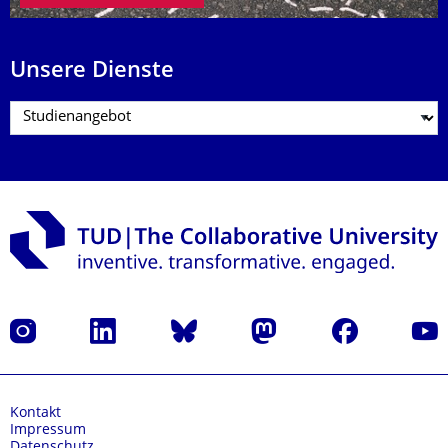
Unsere Dienste
Instagram
LinkedIn
Bluesky
Mastodon
Facebook
Yout
Kontakt
Impressum
Datenschutz