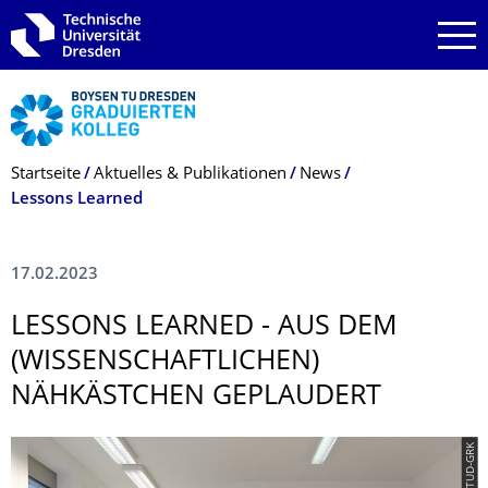
Zur Hauptnavigation springen
Zur Suche springen
Zum Inhalt springen
Breadcrumb-Menü
Startseite
Aktuelles & Publikationen
News
Lessons Learned
17.02.2023
LESSONS LEARNED - AUS DEM
(WISSENSCHAFTLI­CHEN)
NÄHKÄSTCHEN GEPLAUDERT