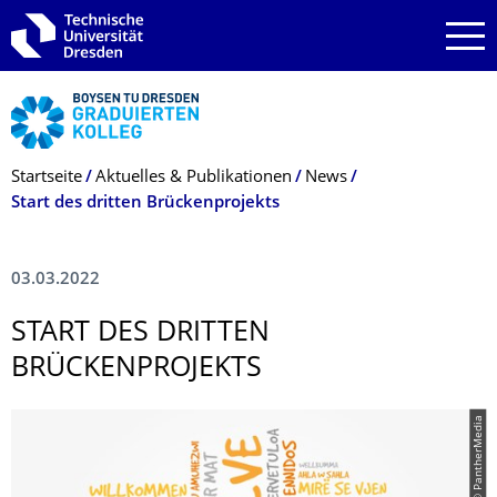
Zur Hauptnavigation springen
Zur Suche springen
Zum Inhalt springen
Breadcrumb-Menü
Startseite
Aktuelles & Publikationen
News
Start des dritten Brückenprojekts
03.03.2022
START DES DRITTEN
BRÜCKENPROJEKTS
© PantherMedia