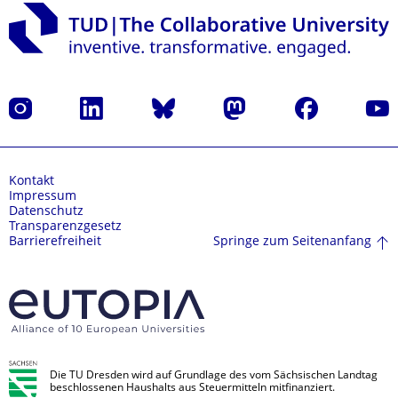
Instagram
LinkedIn
Bluesky
Mastodon
Facebook
Yout
Kontakt
Impressum
Datenschutz
Transparenzgesetz
Springe zum Seitenanfang
Barrierefreiheit
Die TU Dresden wird auf Grundlage des vom Sächsischen Landtag
beschlossenen Haushalts aus Steuermitteln mitfinanziert.