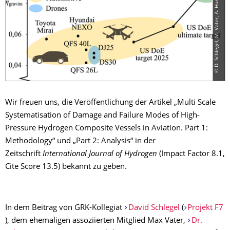
©
D
.
S
c
h
l
e
g
e
l,
M
.
V
a
t
e
r,
A
.
H
u
r
t
a
d
o,
S
.
S
p
i
t
z
e
r,
M
.
G
u
d
e
/
T
U
Wir freuen uns, die Veröffentlichung der Artikel „Multi Scale
Systematisation of Damage and Failure Modes of High-
Pressure Hydrogen Composite Vessels in Aviation. Part 1:
Methodology“ und „Part 2: Analysis“ in der
Zeitschrift
International Journal of Hydrogen
(Impact Factor 8.1,
Cite Score 13.5) bekannt zu geben.
In dem Beitrag von GRK-Kollegiat
David Schlegel
(
Projekt F7
), dem ehemaligen assoziierten Mitglied Max Vater,
Dr.