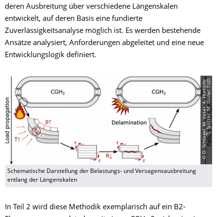
deren Ausbreitung über verschiedene Längenskalen
entwickelt, auf deren Basis eine fundierte
Zuverlässigkeitsanalyse möglich ist. Es werden bestehende
Ansätze analysiert, Anforderungen abgeleitet und eine neue
Entwicklungslogik definiert.
©
D
.
S
c
h
l
e
g
e
l,
M
.
V
a
t
e
r,
A
.
H
u
r
t
a
d
o,
S
.
S
p
i
t
z
e
r,
M
.
G
u
d
e
/
T
U
D
Schematische Darstellung der Belastungs- und Versagensausbreitung
entlang der Längenskalen
In Teil 2 wird diese Methodik exemplarisch auf ein B2-