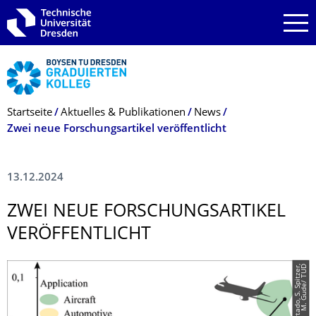
Zur Hauptnavigation springen
Zur Suche springen
Zum Inhalt springen
Breadcrumb-Menü
Startseite
Aktuelles & Publikationen
News
Zwei neue Forschungsartikel veröffentlicht
13.12.2024
ZWEI NEUE FORSCHUNGSARTI­KEL
VERÖFFENTLICHT
D