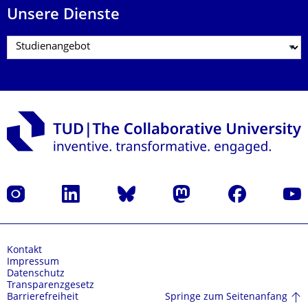
Unsere Dienste
Instagram
LinkedIn
Bluesky
Mastodon
Facebook
Yout
Kontakt
Impressum
Datenschutz
Transparenzgesetz
Springe zum Seitenanfang
Barrierefreiheit