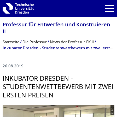
Zur Hauptnavigation springen
Zur Suche springen
Zum Inhalt springen
Professur für Entwerfen und Konstruieren
II
Breadcrumb-Menü
Startseite
Die Professur
News der Professur EK II
Inkubator Dresden - Studentenwettbewerb mit zwei ersten Preisen
26.08.2019
INKUBATOR DRESDEN -
STUDENTENWETT­BEWERB MIT ZWEI
ERSTEN PREISEN
© EKII