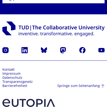
Instagram
LinkedIn
Bluesky
Mastodon
Facebook
Yout
Kontakt
Impressum
Datenschutz
Transparenzgesetz
Springe zum Seitenanfang
Barrierefreiheit