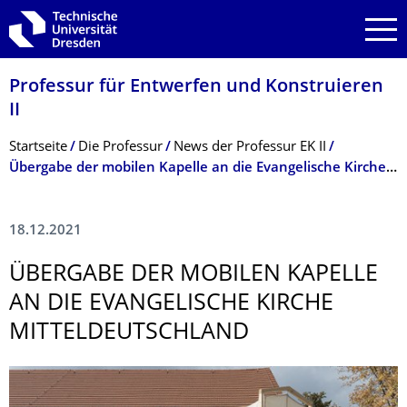
Zur Hauptnavigation springen
Zur Suche springen
Zum Inhalt springen
Professur für Entwerfen und Konstruieren
II
Breadcrumb-Menü
Startseite
Die Professur
News der Professur EK II
Übergabe der mobilen Kapelle an die Evangelische Kirche Mitteldeutschland
18.12.2021
ÜBERGABE DER MOBILEN KAPELLE
AN DIE EVANGELISCHE KIRCHE
MITTELDEUTSCH­LAND