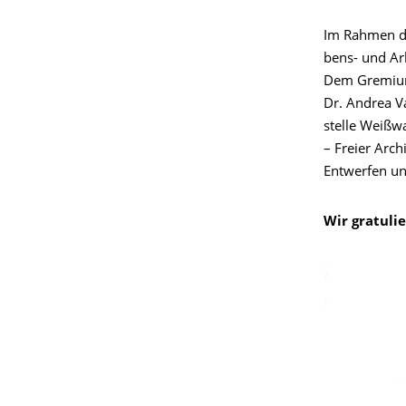
Im Rahmen des 
bens- und Ar­b
Dem Gre­mi­um 
Dr. An­drea Va
stel­le Weiß­w
– Freier Archi
Ent­wer­fen un
Wir gratulie