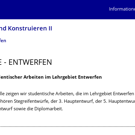
Information
nd Konstruieren II
fen
E - ENTWERFEN
dentischer Arbeiten im Lehrgebiet Entwerfen
lle zeigen wir studentische Arbeiten, die im Lehrgebiet Entwerfe
ehören Stegreifentwürfe, der 3. Hauptentwurf, der 5. Hauptentwur
ntwurf sowie die Diplomarbeit.
................................................................................................................