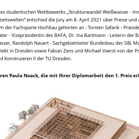
stu­den­ti­schen Wett­be­werbs „Struk­tur­wan­del Weiß­was­ser - In­no­
eits­wel­ten“ ent­schied die Jury am 8. April 2021 über Prei­se und A
der Fachspar­te Hoch­bau ge­hör­ten an : Tor­sten Sa­fa­rik - Prä­si­
­ter - Vi­ze­prä­si­den­tin des BAFA, Dr. Ina Bart­mann - Lei­te­rin der
as­ser, Ran­dolph Nau­ert - Sach­ge­biets­lei­ter Bun­des­bau des SIB, 
tekt in Dresden so­wie Fa­bi­an Zens und Mi­cha­el Va­erst von der Pro
d Kon­stru­ie­ren II der TU Dres­den.
ren Paula Noack, die mit Ihrer Diplomarbeit den 1. Preis erh