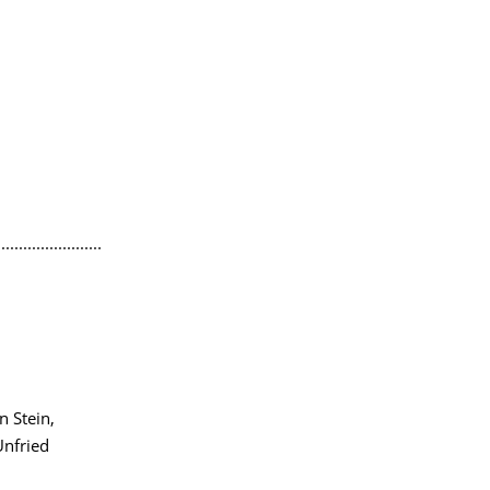
........................
n Stein,
Unfried