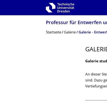
Zur Hauptnavigation springen
Zur Suche springen
Zum Inhalt springen
Professur für Entwerfen u
Breadcrumb-Menü
Startseite
Galerie
Galerie - Entwer
GALERI
Galerie stu
An dieser Ste
sind. Dazu g
Vertiefungse
......................