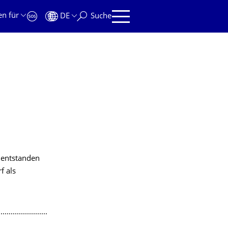
en für
DE
Suche
n entstanden
f als
........................