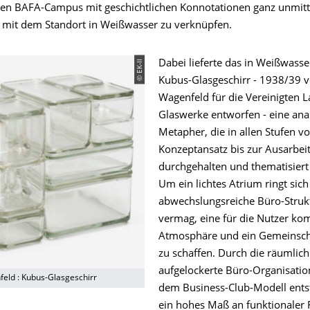
den BAFA-Campus mit geschichtlichen Konnotationen ganz unmitt
 mit dem Standort in Weißwasser zu verknüpfen.
© EK-II
Dabei lieferte das in Weißwasse
Kubus-Glasgeschirr - 1938/39 
Wagenfeld für die Vereinigten L
Glaswerke entworfen - eine ana
Metapher, die in allen Stufen v
Konzeptansatz bis zur Ausarbei
durchgehalten und thematisiert
Um ein lichtes Atrium ringt sich
abwechslungsreiche Büro-Strukt
vermag, eine für die Nutzer k
Atmosphäre und ein Gemeinsch
zu schaffen. Durch die räumlic
aufgelockerte Büro-Organisati
eld : Kubus-Glasgeschirr
dem Business-Club-Modell ents
ein hohes Maß an funktionaler Fl