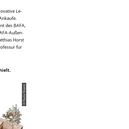
va­ti­ve Le­
n­käu­fe.
dent des BAFA,
 BAFA-Au­ßen­
Matthias Horst
­fes­sur für
ielt.
© Paula Noack