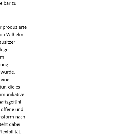
elbar zu
r produzierte
von Wilhelm
ausitzer
loge
om
tung
 wurde.
 eine
ur, die es
ommunikative
aftsgefühl
h offene und
onsform nach
teht dabei
exibilität.