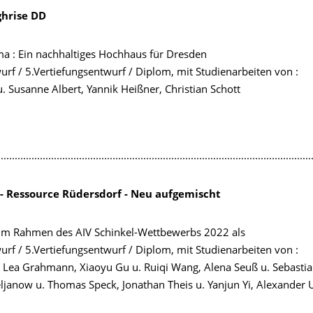
ghrise DD
a : Ein nachhaltiges Hochhaus für Dresden
rf / 5.Vertiefungsentwurf / Diplom, mit Studienarbeiten von :
u. Susanne Albert, Yannik Heißner, Christian Schott
................................................................................................................
- Ressource Rüdersdorf - Neu aufgemischt
im Rahmen des AIV Schinkel-Wettbewerbs 2022 als
rf / 5.Vertiefungsentwurf / Diplom, mit Studienarbeiten von :
. Lea Grahmann, Xiaoyu Gu u. Ruiqi Wang, Alena Seuß u. Sebastia
ljanow u. Thomas Speck, Jonathan Theis u. Yanjun Yi, Alexander 