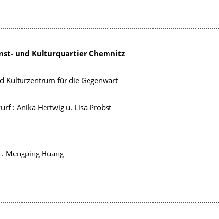
................................................................................................................
unst- und Kulturquartier Chemnitz
nd Kulturzentrum für die Gegenwart
rf : Anika Hertwig u. Lisa Probst
t : Mengping Huang
................................................................................................................