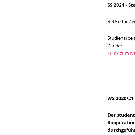
SS 2021 - S
ReUse for Ze
Studienarbei
Zander
Link zum Ne
......................
WS 2020/21
Der stu­den­
Ko­ope­ra­ti­
durchgeführt