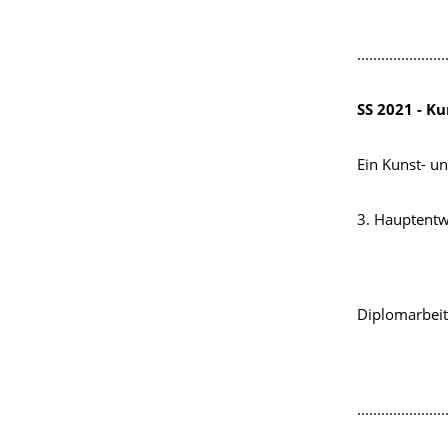
......................
SS 2021 - K
Ein Kunst- u
3. Hauptentwu
Diplomarbei
......................