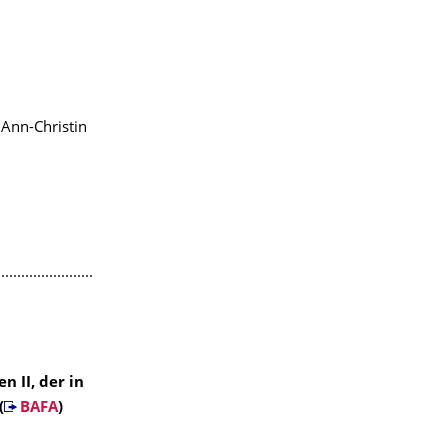
 Ann-Christin
........................
n II, der in
(
BAFA
)