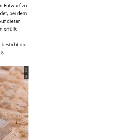
em Entwurf zu
ldet, bei dem
uf dieser
 erfüllt
besticht die
ng.
© EK-II