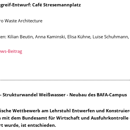
tegreif-Entwurf: Café Stresemannplatz
ro Waste Architecture
ten: Kilian Beutin, Anna Kaminski, Elisa Kühne, Luise Schuhmann,
ws-Beitrag
................................................................................................................
 - Strukturwandel Weißwasser - Neubau des BAFA-Campus
tische Wett­be­werb am Lehr­stuhl Ent­wer­fen und Kon­stru­ie­re
on mit dem Bun­des­amt für Wirt­schaft und Aus­fuhr­kon­trol­le 
 wurde, ist ent­schie­den.