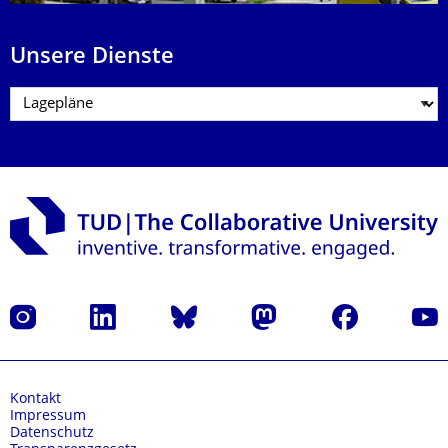
Unsere Dienste
Instagram
LinkedIn
Bluesky
Mastodon
Facebook
Yout
Kontakt
Impressum
Datenschutz