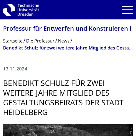
Zur Hauptnavigation springen
Zur Suche springen
Zum Inhalt springen
Professur für Entwerfen und Konstruieren I
Breadcrumb-Menü
Startseite
Die Professur
News
Benedikt Schulz für zwei weitere Jahre Mitglied des Gestaltungsbeirats der Stadt Heidelberg
13.11.2024
BENEDIKT SCHULZ FÜR ZWEI
WEITERE JAHRE MITGLIED DES
GESTALTUNGSBEI­RATS DER STADT
HEIDELBERG