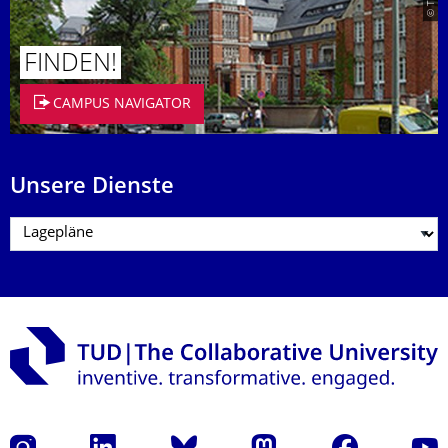
FINDEN!
CAMPUS NAVIGATOR
Unsere Dienste
Instagram
LinkedIn
Bluesky
Mastodon
Facebook
Yout