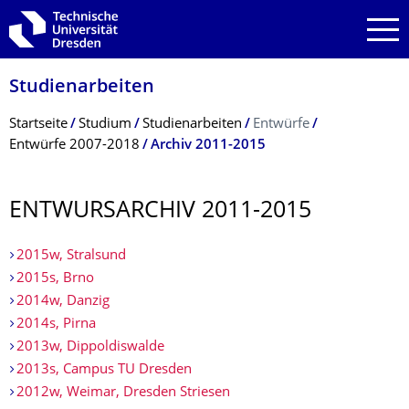
Zur Hauptnavigation springen
Zur Suche springen
Zum Inhalt springen
Studienarbeiten
Breadcrumb-Menü
Startseite
Studium
Studienarbeiten
Entwürfe
Entwürfe 2007-2018
Archiv 2011-2015
ENTWURSARCHIV 2011-2015
2015w, Stralsund
2015s, Brno
2014w, Danzig
2014s, Pirna
2013w, Dippoldiswalde
2013s, Campus TU Dresden
2012w, Weimar, Dresden Striesen