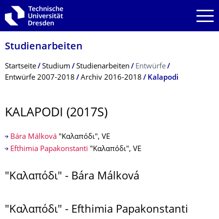
Zur Hauptnavigation springen
Zur Suche springen
Zum Inhalt springen
Studienarbeiten
Breadcrumb-Menü
Startseite
Studium
Studienarbeiten
Entwürfe
Entwürfe 2007-2018
Archiv 2016-2018
Kalapodi
KALAPODI (2017S)
Bára Málková
"Καλαπόδι", VE
Efthimia Papakonstanti
"Καλαπόδι", VE
"Καλαπόδι" - Bára Málková
"Καλαπόδι" - Efthimia Papakonstanti