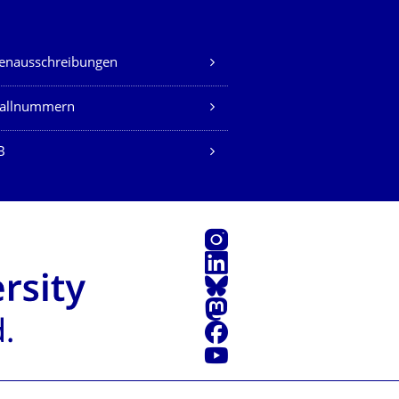
lenausschreibungen
fallnummern
B
Instagram
LinkedIn
Bluesky
Mastodon
Facebook
Youtube