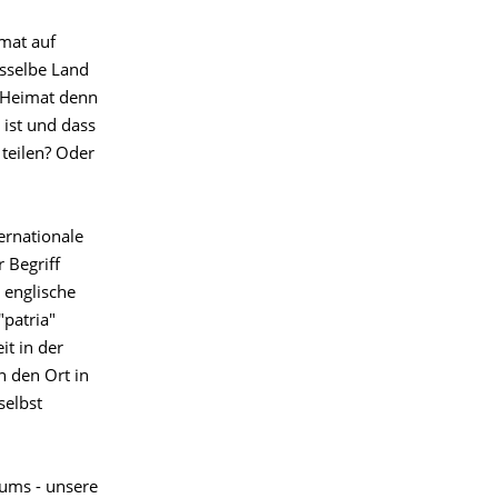
imat auf
asselbe Land
t Heimat denn
 ist und dass
teilen? Oder
ternationale
 Begriff
 englische
"patria"
t in der
n den Ort in
selbst
aums - unsere