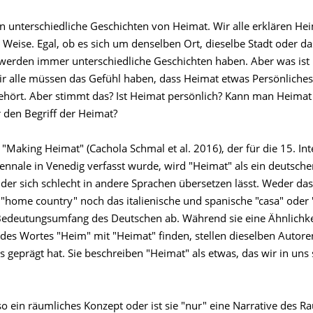
en unterschiedliche Geschichten von Heimat. Wir alle erklären He
 Weise. Egal, ob es sich um denselben Ort, dieselbe Stadt oder d
 werden immer unterschiedliche Geschichten haben. Aber was is
Wir alle müssen das Gefühl haben, dass Heimat etwas Persönliches
gehört. Aber stimmt das? Ist Heimat persönlich? Kann man Heimat 
r den Begriff der Heimat?
"Making Heimat" (Cachola Schmal et al. 2016), der für die 15. In
ennale in Venedig verfasst wurde, wird "Heimat" als ein deutscher
der sich schlecht in andere Sprachen übersetzen lässt. Weder das
"home country" noch das italienische und spanische "casa" oder 
edeutungsumfang des Deutschen ab. Während sie eine Ähnlichkei
des Wortes "Heim" mit "Heimat" finden, stellen dieselben Autore
s geprägt hat. Sie beschreiben "Heimat" als etwas, das wir in uns 
so ein räumliches Konzept oder ist sie "nur" eine Narrative des R