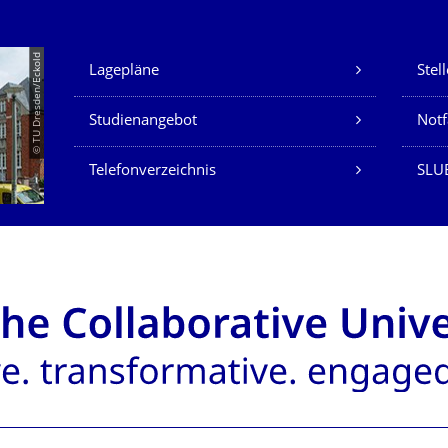
Unsere Dienste
© TU Dresden/Eckold
Lagepläne
Stel
Studienangebot
Not
Telefonverzeichnis
SLU