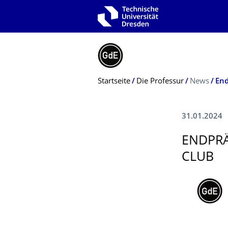
Zur Hauptnavigation springen
Zur Suche springen
Zum Inhalt springen
Breadcrumb-Menü
Startseite
Die Professur
News
End
31.01.2024
ENDPRÄ
CLUB