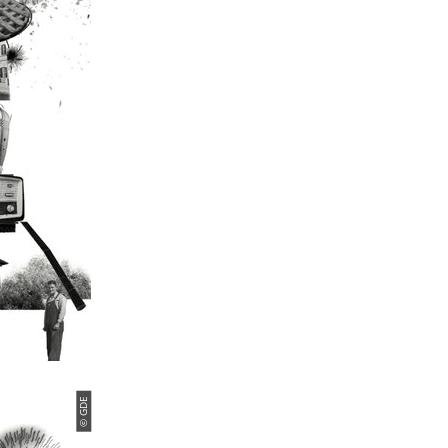
© GDE