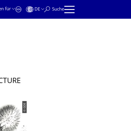
en für
DE
Suche
CTURE
© GDE