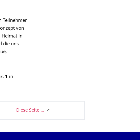
n Teilnehmer
 Konzept von
 Heimat in
d die uns
ue,
r. 1
in
Diese Seite …