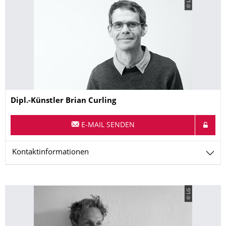
© LH
Name
Dipl.-Künstler
Brian
Curling
E-MAIL SENDEN
Kontaktinformationen
© LG