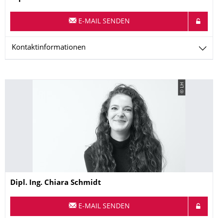
E-MAIL SENDEN
Kontaktinformationen
© LH
Name
Dipl. Ing.
Chiara
Schmidt
E-MAIL SENDEN