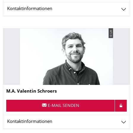
Kontaktinformationen
© LH
Name
M.A.
Valentin
Schroers
E-MAIL SENDEN
Kontaktinformationen