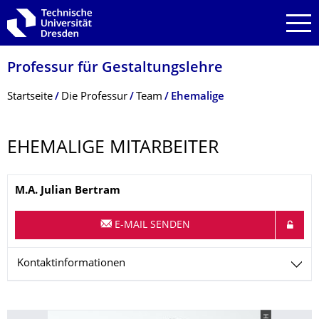
Zur Hauptnavigation springen
Zur Suche springen
Zum Inhalt springen
Professur für Gestaltungslehre
Breadcrumb-Menü
Startseite
Die Professur
Team
Ehemalige
EHEMALIGE MITARBEITER
Name
M.A.
Julian
Bertram
E-MAIL SENDEN
Kontaktinformationen