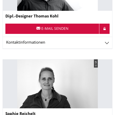
Name
Dipl.-Designer
Thomas
Kohl
E-MAIL SENDEN
Kontaktinformationen
© SR
Name
Sophie
Reichelt