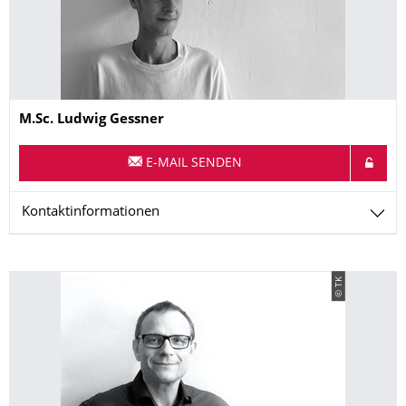
Name
M.Sc.
Ludwig
Gessner
E-MAIL SENDEN
Kontaktinformationen
© TK