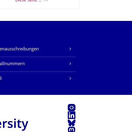
Diese Seite …
lenausschreibungen
fallnummern
B
Instagram
LinkedIn
Bluesky
Mastodon