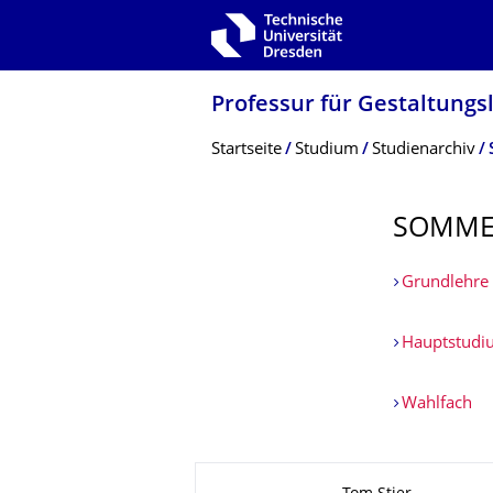
Zur Hauptnavigation springen
Zur Suche springen
Zum Inhalt springen
Professur für Gestaltungs
Breadcrumb-Menü
Startseite
Studium
Studienarchiv
SOMME
Grundlehre
Hauptstudi
Wahlfach
Zu dieser Seite