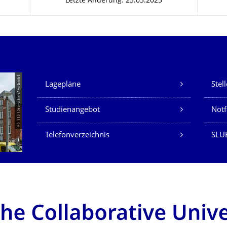
Letzte Änderung: 25.03.2025
Unsere Dienste
© TU Dresden/Eckold
Lagepläne
Stel
Studienangebot
Not
Telefonverzeichnis
SLU