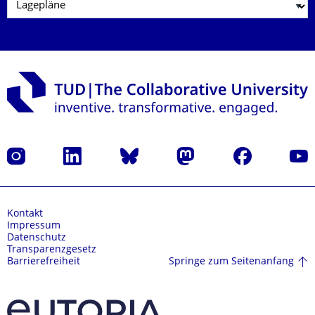
Instagram
LinkedIn
Bluesky
Mastodon
Facebook
Yout
Kontakt
Impressum
Datenschutz
Transparenzgesetz
Springe zum Seitenanfang
Barrierefreiheit