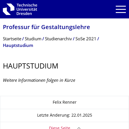
Zur Hauptnavigation springen
Zur Suche springen
Zum Inhalt springen
Professur für Gestaltungslehre
Breadcrumb-Menü
Startseite
Studium
Studienarchiv
SoSe 2021
Hauptstudium
HAUPTSTUDIUM
Weitere Informationen folgen in Kürze
Zu dieser Seite
Felix Renner
Letzte Änderung: 22.01.2025
Diese Seite …