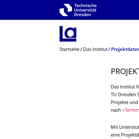
Zur Hauptnavigation springen
Zur Suche springen
Zum Inhalt springen
Breadcrumb-Menü
Startseite
Das Institut
Projektdat
PROJEK
Das Institut 
TU Dresden S
Projekte und
nach
Termin
Mit Unterstü
eine Projekt