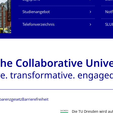
© TU Dresden/Eckold
Studienangebot
Not
Telefonverzeichnis
SLU
parenzgesetz
Barrierefreiheit
Die TU Dresden wird au