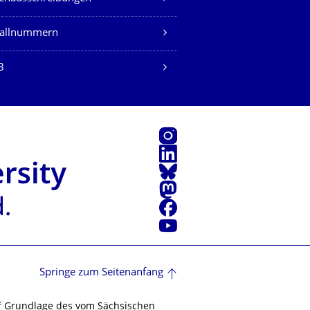
fallnummern
B
Instagram
LinkedIn
Bluesky
Mastodon
Facebook
Youtube
Springe zum Seitenanfang
f Grundlage des vom Sächsischen