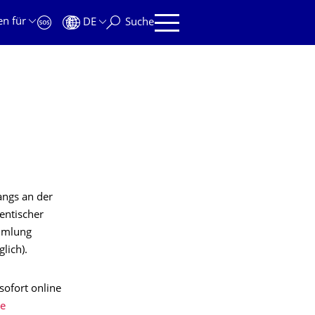
en für
DE
Suche
gangs an der
entischer
ammlung
lich).
ofort online
e