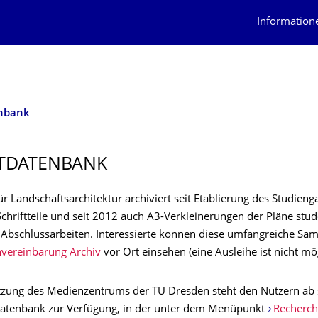
Information
enbank
TDATEN­BANK
für Landschaftsarchitektur archiviert seit Etablierung des Studien
chriftteile und seit 2012 auch A3-Verkleinerungen der Pläne stud
 Abschlussarbeiten. Interessierte können diese umfangreiche S
vereinbarung Archiv
vor Ort einsehen (eine Ausleihe ist nicht mög
tzung des Medienzentrums der TU Dresden steht den Nutzern ab s
datenbank zur Verfügung, in der unter dem Menüpunkt
Recherch