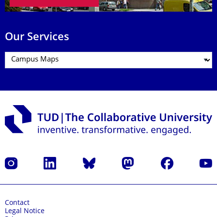
Our Services
Instagram
LinkedIn
Bluesky
Mastodon
Facebook
YouT
Contact
Legal Notice