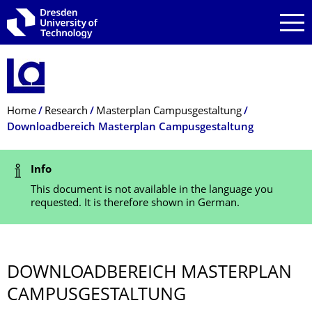
Skip to main navigation
Skip to search
Skip to content
Breadcrumb Menu
Home
Research
Masterplan Campusgestaltung
Downloadbereich Masterplan Campusgestaltung
Status Message
Info
This document is not available in the language you
requested. It is therefore shown in German.
DOWNLOADBEREICH MASTERPLAN
CAMPUSGESTAL­TUNG