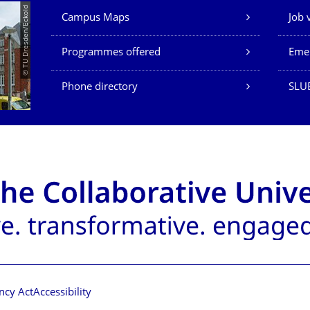
Our Services
© TU Dresden/Eckold
Campus Maps
Job 
Programmes offered
Eme
Phone directory
SLU
ncy Act
Accessibility