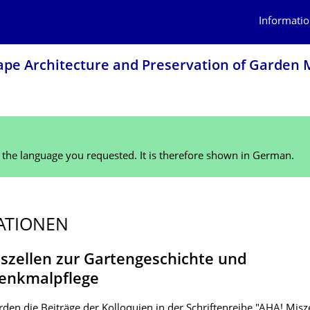
Informatio
scape Architecture and Preservation of Garde
n the language you requested. It is therefore shown in German.
ATIONEN
szellen zur Gartengeschichte und
enkmalpflege
den die Beiträge der Kolloquien in der Schriftenreihe "AHA! Misz