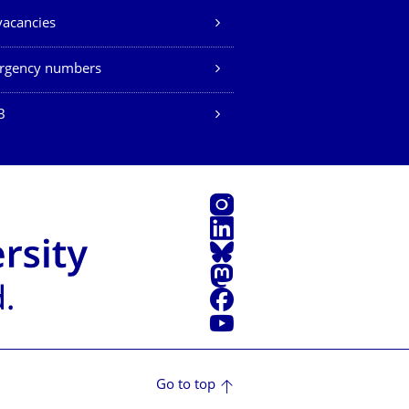
vacancies
rgency numbers
B
Instagram
LinkedIn
Bluesky
Mastodon
Facebook
YouTube
Go to top