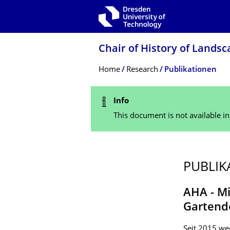
Skip to main navigation
Skip to search
Skip to content
Chair of History of Land
Breadcrumb Menu
Home
Research
Publikationen
Status Message
Info
This document is not available i
PUBLIK
AHA - Mi
Gartend
Seit 2015 wer