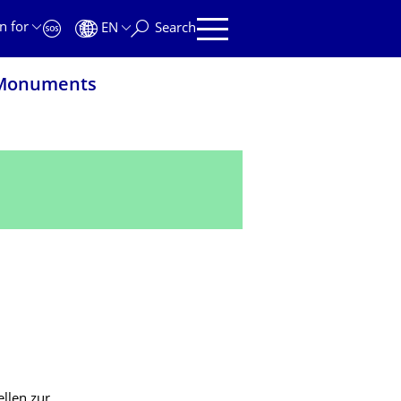
n for
EN
Search
n Monuments
ellen zur