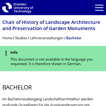
Skip to main navigation
Skip to search
Skip to content
Chair of History of Landscape Architecture
and Preservation of Garden Monuments
Breadcrumb Menu
Home
Studies
Lehrveranstaltungen
Bachelor
Status Message
Info
This document is not available in the language you
requested. It is therefore shown in German.
BACHELOR
Im Bachelorstudiengang Landschaftsarchitektur werden
profunde Grundlagen für die Auseinandersetzung mit