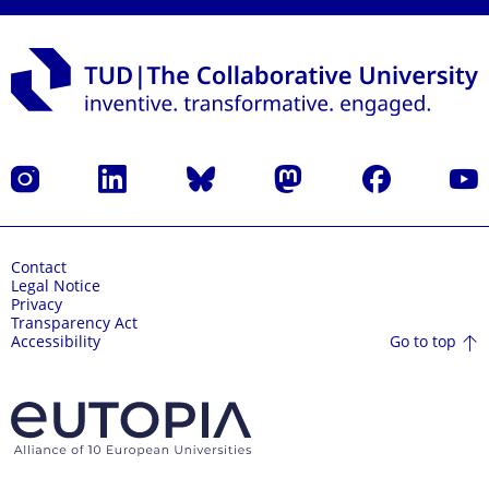
Instagram
LinkedIn
Bluesky
Mastodon
Facebook
YouT
Contact
Legal Notice
Privacy
Transparency Act
Go to top
Accessibility