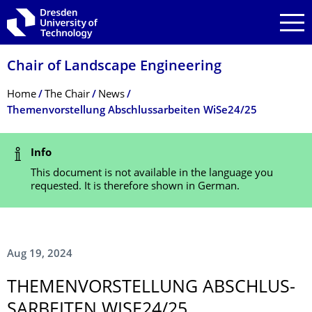
Skip to main navigation
Skip to search
Skip to content
Chair of Landscape Engineering
Breadcrumb Menu
Home
The Chair
News
Themenvorstellung Abschlussarbeiten WiSe24/25
Status Message
Info
This document is not available in the language you
requested. It is therefore shown in German.
Aug 19, 2024
THEMENVORSTEL­LUNG ABSCHLUS­
SARBEITEN WISE24/25