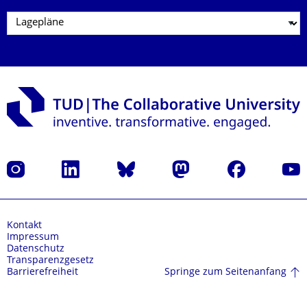
Instagram
LinkedIn
Bluesky
Mastodon
Facebook
Yout
Kontakt
Impressum
Datenschutz
Transparenzgesetz
Springe zum Seitenanfang
Barrierefreiheit