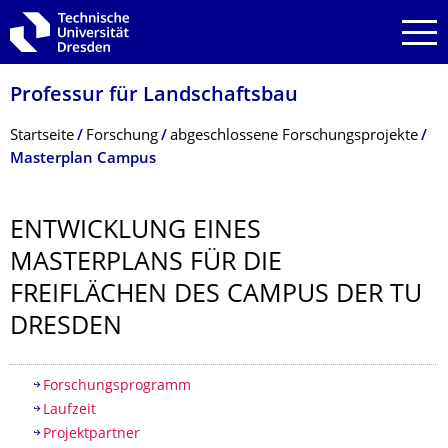
Zur Hauptnavigation springen
Zur Suche springen
Zum Inhalt springen
Professur für Landschaftsbau
Breadcrumb-Menü
Startseite
Forschung
abgeschlossene Forschungsprojekte
Masterplan Campus
ENTWICKLUNG EINES
MASTERPLANS FÜR DIE
FREIFLÄCHEN DES CAMPUS DER TU
DRESDEN
Inhaltsverzeichnis
Forschungsprogramm
Laufzeit
Projektpartner