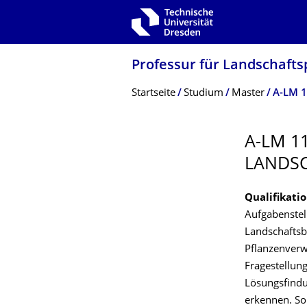
Zur Hauptnavigation springen
Zur Suche springen
Zum Inhalt springen
Professur für Landschaft
Breadcrumb-Menü
Startseite
Studium
Master
A-LM 1
A-LM 1
LANDS
Qualifikatio
Aufgabenstel
Landschaftsb
Pflanzenverw
Fragestellun
Lösungsfind
erkennen. So