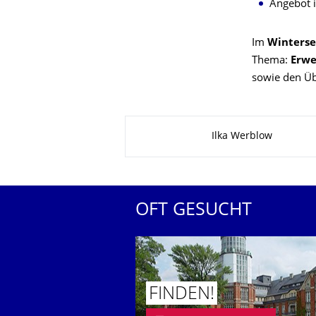
Angebot 
Im
Winterse
Thema:
Erwe
sowie den Üb
Zu dieser Seite
Ilka Werblow
OFT GESUCHT
FINDEN!