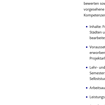
bewerten sow
vorgesehene 
Kompetenzen
Inhalte: 
Städten 
bearbeite
Vorausset
erworben
Projekta
Lehr- und
Semesters
Selbststu
Arbeitsa
Leistungs