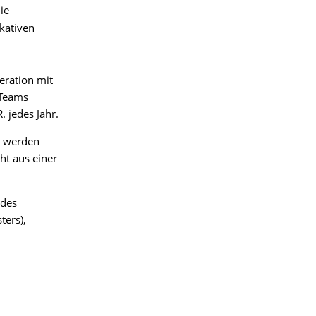
ie
kativen
eration mit
 Teams
 jedes Jahr.
e werden
ht aus einer
 des
ters),