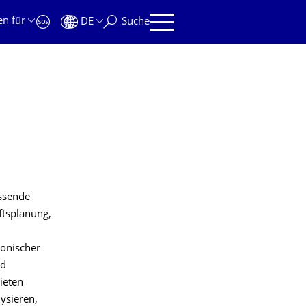
en für
DE
Suche
assende
ftsplanung,
tonischer
nd
ieten
ysieren,