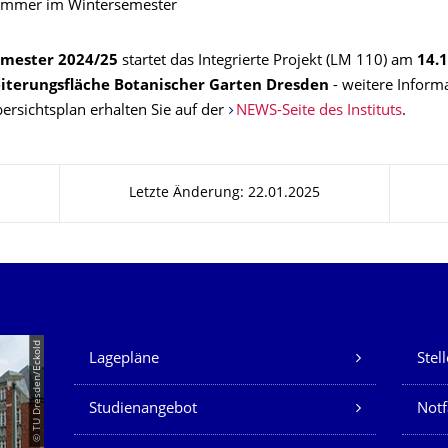
immer im Wintersemester
mester 2024/25
startet das Integrierte Projekt (LM 110) am
14.
iterungsfläche Botanischer Garten Dresden
- weitere Inform
ersichtsplan erhalten Sie auf der
NEWS-Seite des Instituts
.
Letzte Änderung: 22.01.2025
Unsere Dienste
© TU Dresden/Eckold
Lagepläne
Stel
Studienangebot
Not